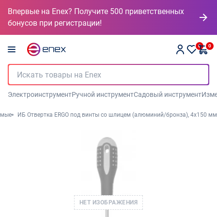
Впервые на Enex? Получите 500 приветственных
бонусов при регистрации!
0
0
Электроинструмент
Ручной инструмент
Садовый инструмент
Изме
ямые
ИБ Отвертка ERGO под винты со шлицем (алюминий/бронза), 4х150 мм
НЕТ ИЗОБРАЖЕНИЯ