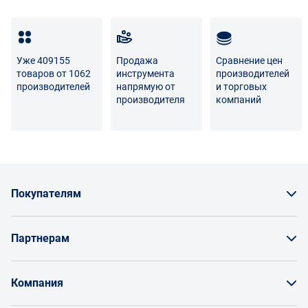
товара несет поставщик либо Маркетплейс.
Разница между оттенками товаров на фото и
реальными товарами не является признаком
Уже 409155
Продажа
Сравнение цен
некачественности.
товаров от 1062
инструмента
производителей
производителей
напрямую от
и торговых
Для вопросов о возврате либо обмене товара просим
производителя
компаний
связаться с нами по телефону
8 800 707-56-00
либо по
электронной почте:
info@enex.market
.
Полный перечень условий возврата и обмена
Покупателям
Как заказать товар
Партнерам
Заказать по счету как юрлицо
Продавайте на Enex
Бонусы и торг
Компания
Инструкции для поставщиков
Оплата и доставка