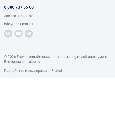
О проекте
Условия продвижения бренда на Enex
8 800 707 56 00
Возврат
Участники
Условия продаж
Заказать звонок
Работа с обращениями
Каталог товаров
Посетители
info@enex.market
Добавить производителя
Производители
Помощь
Торговые компании
Новости участников
Добавить торговую компанию
Контакты и реквизиты
Правовая информация
© 2026 Enex — онлайн-выставка производителей инструмента.
Все права защищены
Разработка и поддержка —
Braind