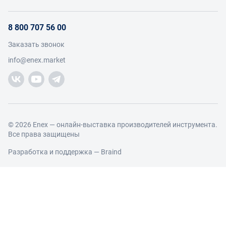
Инструкции для поставщиков
Оплата и доставка
О проекте
Условия продвижения бренда на Enex
8 800 707 56 00
Возврат
Участники
Условия продаж
Заказать звонок
Работа с обращениями
Каталог товаров
Посетители
info@enex.market
Добавить производителя
Производители
Помощь
Торговые компании
Новости участников
Добавить торговую компанию
Контакты и реквизиты
Правовая информация
© 2026 Enex — онлайн-выставка производителей инструмента.
Все права защищены
Разработка и поддержка —
Braind