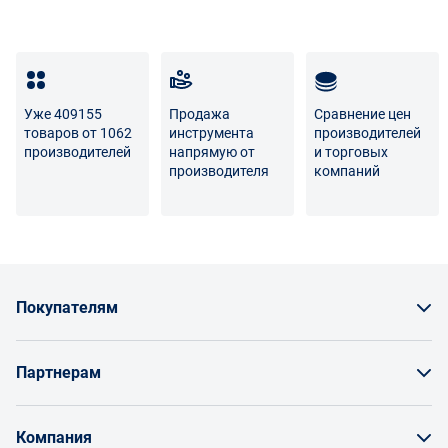
Транспортные расходы по возврату некачественного
товара несет поставщик либо Маркетплейс.
Разница между оттенками товаров на фото и
реальными товарами не является признаком
Уже 409155
Продажа
Сравнение цен
некачественности.
товаров от 1062
инструмента
производителей
производителей
напрямую от
и торговых
Для вопросов о возврате либо обмене товара просим
производителя
компаний
связаться с нами по телефону
8 800 707-56-00
либо по
электронной почте:
info@enex.market
.
Полный перечень условий возврата и обмена
Покупателям
Как заказать товар
Партнерам
Заказать по счету как юрлицо
Продавайте на Enex
Бонусы и торг
Компания