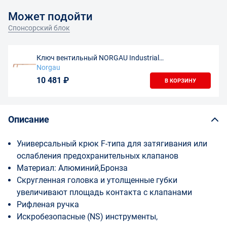
Может подойти
Спонсорский блок
Ключ вентильный NORGAU Industrial
искробезопасный, 60х500 мм, NV176-60NSA, AlCu
Norgau
10 481 ₽
В КОРЗИНУ
Описание
Универсальный крюк F-типа для затягивания или
ослабления предохранительных клапанов
Материал: Алюминий,Бронза
Скругленная головка и утолщенные губки
увеличивают площадь контакта с клапанами
Рифленая ручка
Искробезопасные (NS) инструменты,