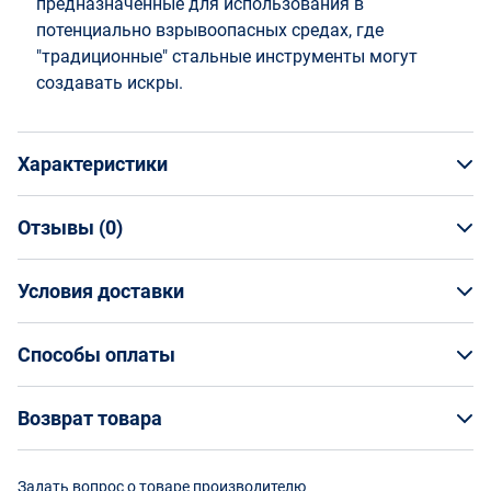
предназначенные для использования в
потенциально взрывоопасных средах, где
"традиционные" стальные инструменты могут
создавать искры.
Характеристики
Отзывы (
0
)
Общая информация
Производитель
Условия доставки
НАПИСАТЬ ОТЗЫВ
Bahco
Артикул
Условия доставки
NS204-75
Способы оплаты
Страна производства
Кто обеспечивает доставку товаров?
Китай
Способы оплаты
Возврат товара
Страна бренда
На маркетплейсе Enex вы заказываете товар
Швеция
Оплата банковской картой онлайн
непосредственно у его поставщика, а организацию
Возврат товара
Срок изготовления
Задать вопрос о товаре производителю
доставки выбранным вами способом осуществляют