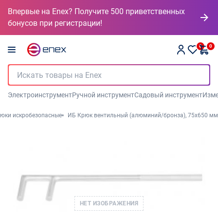
Впервые на Enex? Получите 500 приветственных
бонусов при регистрации!
0
0
Электроинструмент
Ручной инструмент
Садовый инструмент
Изме
рюки искробезопасные
ИБ Крюк вентильный (алюминий/бронза), 75x650 мм
НЕТ ИЗОБРАЖЕНИЯ