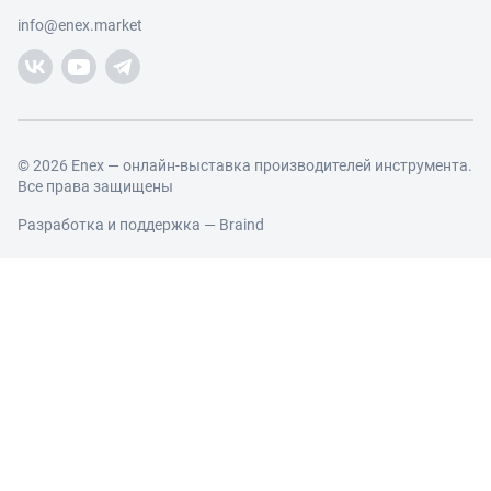
Работа с обращениями
Каталог товаров
Посетители
info@enex.market
Добавить производителя
Производители
Помощь
Торговые компании
Новости участников
Добавить торговую компанию
Контакты и реквизиты
Правовая информация
© 2026 Enex — онлайн-выставка производителей инструмента.
Все права защищены
Разработка и поддержка —
Braind