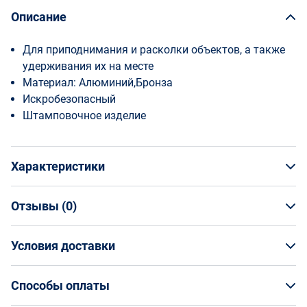
Описание
Для приподнимания и расколки объектов, а также
удерживания их на месте
Материал: Алюминий,Бронза
Искробезопасный
Штамповочное изделие
Характеристики
Отзывы (
0
)
Общая информация
Производитель
Условия доставки
НАПИСАТЬ ОТЗЫВ
Bahco
Артикул
Условия доставки
NS600-150-40
Способы оплаты
Страна производства