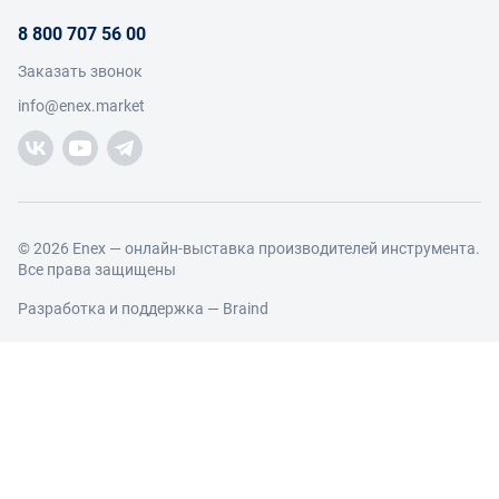
О проекте
Условия продвижения бренда на Enex
8 800 707 56 00
Возврат
Участники
Условия продаж
Заказать звонок
Работа с обращениями
Каталог товаров
Посетители
info@enex.market
Добавить производителя
Производители
Помощь
Торговые компании
Новости участников
Добавить торговую компанию
Контакты и реквизиты
Правовая информация
© 2026 Enex — онлайн-выставка производителей инструмента.
Все права защищены
Разработка и поддержка —
Braind