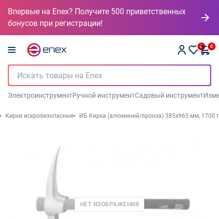
Впервые на Enex? Получите 500 приветственных
бонусов при регистрации!
0
0
Электроинструмент
Ручной инструмент
Садовый инструмент
Изме
Кирки искробезопасные
ИБ Кирка (алюминий/бронза) 385x965 мм, 1700 г
НЕТ ИЗОБРАЖЕНИЯ