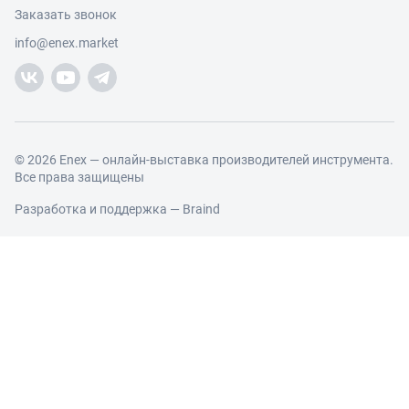
Условия продаж
Заказать звонок
Работа с обращениями
Каталог товаров
Посетители
info@enex.market
Добавить производителя
Производители
Помощь
Торговые компании
Новости участников
Добавить торговую компанию
Контакты и реквизиты
Правовая информация
© 2026 Enex — онлайн-выставка производителей инструмента.
Все права защищены
Разработка и поддержка —
Braind