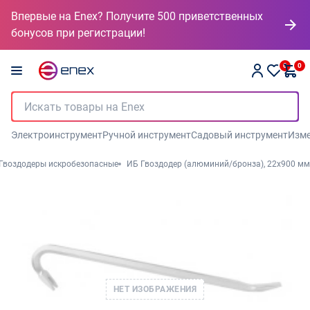
Впервые на Enex? Получите 500 приветственных
бонусов при регистрации!
0
0
Электроинструмент
Ручной инструмент
Садовый инструмент
Изме
Гвоздодеры искробезопасные
ИБ Гвоздодер (алюминий/бронза), 22x900 мм
НЕТ ИЗОБРАЖЕНИЯ