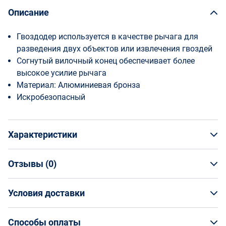
Описание
Гвоздодер используется в качестве рычага для
разведения двух объектов или извлечения гвоздей
Согнутый вилочный конец обеспечивает более
высокое усилие рычага
Материал: Алюминиевая бронза
Искробезопасный
Характеристики
Отзывы (
0
)
Общая информация
Производитель
Условия доставки
НАПИСАТЬ ОТЗЫВ
Bahco
Артикул
Условия доставки
NS602-900
Способы оплаты