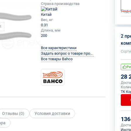
Страна производства
Под 
Китай
Вес, кг
0.31
Я
Длина, мм
200
2 п
ком
Все характеристики
Сорти
Задать вопрос о товаре производителю
Все товары Bahco
Ре
28 
Доста
Колич
ТК Ко
Отзывы (
0
)
Условия доставки
136
ара
Доста
Инстр