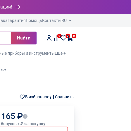
рации!
авка
Гарантия
Помощь
Контакты
RU
0
0
0
Найти
ные приборы и инструменты
Еще +
мент
В избранное
Сравнить
 165 ₽
3 бонусных ₽ за покупку