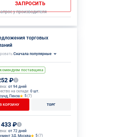
ЗАПРОСИТЬ
запрос у производителя
редложения торговых
паний
ровать:
Сначала популярные
комендуем поставщика
252 ₽
вка:
от 94 дней
ество на складе:
0 шт.
5
(7)
рунд, Пенза
В КОРЗИНУ
ТОРГ
 433 ₽
вка:
от 72 дней
5
(7)
умент 3Д, Москва