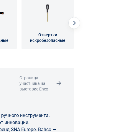
Отвертки
Шарнирно-губцевый
сные
искробезопасные
искробезопасный
инструмент
Страница
участника на
выставке Enex
 ручного инструмента.
т инновации.
SNA Europe. Bahco —