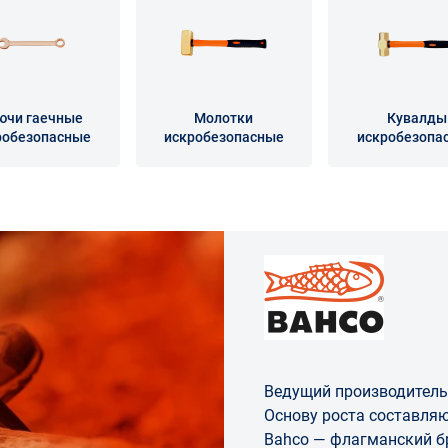
ючи гаечные
Молотки
Кувалды
робезопасные
искробезопасные
искробезопа
Ведущий производитель
Основу роста составляю
Bahco — флагманский бренд 