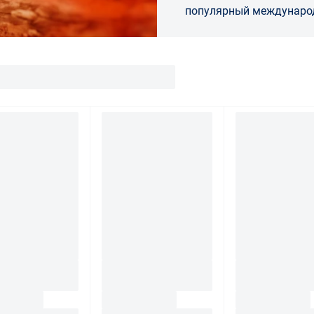
популярный междунаро
инструмента. Продукцию под этой мар
разрабатывает и выпуск
Первые инструменты...