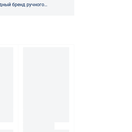
дный бренд ручного
кой
ает группа SNA Europe.