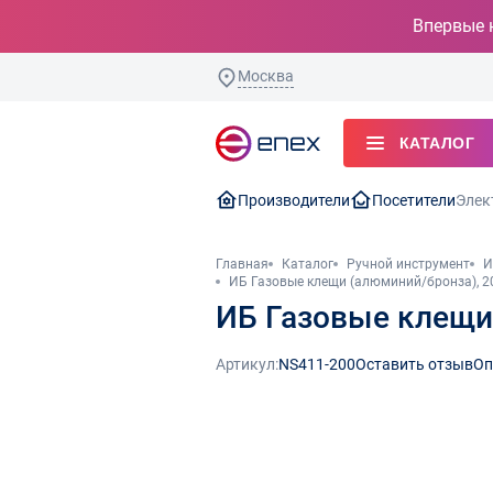
Впервые 
Москва
КАТАЛОГ
Производители
Посетители
Элек
Главная
Каталог
Ручной инструмент
И
ИБ Газовые клещи (алюминий/бронза), 2
ИБ Газовые клещи
Артикул:
NS411-200
Оставить отзыв
Оп