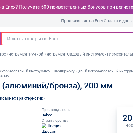
на Enex? Получите 500 приветственных бонусов при регист
Продвижение на Enex
Оплата и дост
троинструмент
Ручной инструмент
Садовый инструмент
Измеритель
скробезопасный инструмент
Шарнирно-губцевый искробезопасный инстру
00 мм
 (алюминий/бронза), 200 мм
исание
Характеристики
Производитель
Bahco
20
Страна бренда
+ 40
Швеция