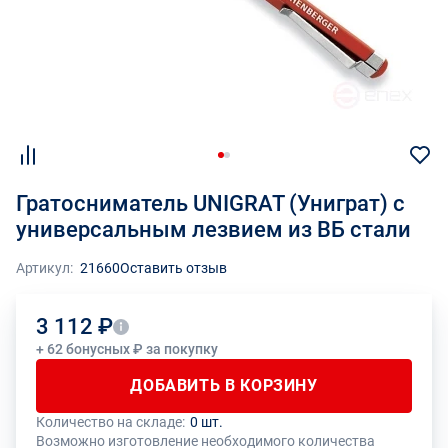
Гратосниматель UNIGRAT (Униграт) с
универсальным лезвием из ВБ стали
Артикул:
21660
Оставить отзыв
3 112 ₽
+ 62 бонусных ₽ за покупку
ДОБАВИТЬ В КОРЗИНУ
Количество на складе:
0 шт.
Общее количество данного товара должно быть кратно размеру
На данный товар производителем установлено ограничение по
Возможно изготовление необходимого количества
упаковки (1 шт.)
размеру минимального заказа