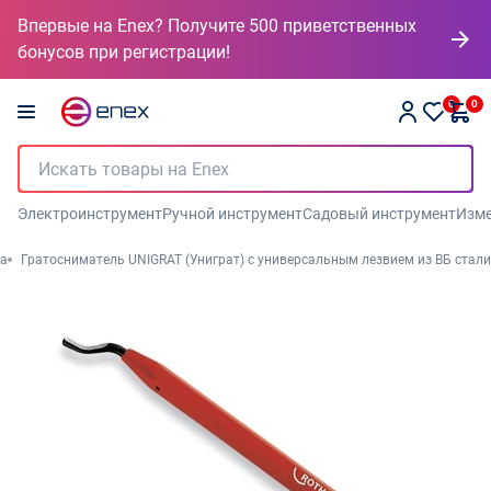
Впервые на Enex? Получите 500 приветственных
бонусов при регистрации!
0
0
Электроинструмент
Ручной инструмент
Садовый инструмент
Изме
та
Гратосниматель UNIGRAT (Униграт) с универсальным лезвием из ВБ стали