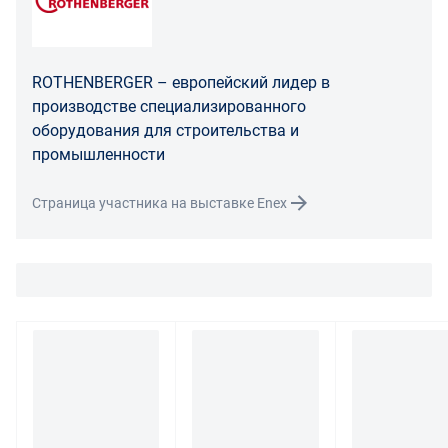
В случае возврата/замены некачественного товара
расходы по доставке товара оплачивает поставщик.
Поставщик оставляет за собой право принять товар
ROTHENBERGER – европейский лидер в
ненадлежащего качества у покупателя и в случае
производстве специализированного
необходимости провести проверку качества товара.
оборудования для строительства и
Если в результате экспертизы товара установлено, что
промышленности
его недостатки возникли вследствие обстоятельств,
за которые не отвечает поставщик, покупатель обязан
Страница участника на выставке Enex
возместить поставщику расходы на проведение
экспертизы, а также связанные с ее проведением
расходы на хранение и транспортировку товара.
При обнаружении в товаре какого-либо недостатка
производитель и (или) маркетплейс вправе
потребовать у покупателя предоставить фото товара,
заявленного дефекта, упаковки, маркировки
(шильдика) производителя.