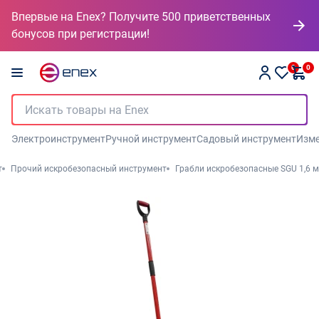
Впервые на Enex? Получите 500 приветственных
бонусов при регистрации!
0
0
Электроинструмент
Ручной инструмент
Садовый инструмент
Изме
т
Прочий искробезопасный инструмент
Грабли искробезопасные SGU 1,6 м