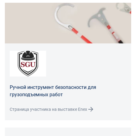
Для юридических лиц
Покупатель, являющийся юридическим лицом
(индивидуальным предпринимателем) в случае
передачи ему Товара ненадлежащего качества вправе
предъявить требования, предусмотренный статьей
475 ГК РФ.
Распределение ответственности
В случае возврата/замены некачественного товара
расходы по доставке товара оплачивает поставщик.
Поставщик оставляет за собой право принять товар
Ручной инструмент безопасности для
ненадлежащего качества у покупателя и в случае
грузоподъемных работ
необходимости провести проверку качества товара.
Если в результате экспертизы товара установлено, что
Страница участника на выставке Enex
его недостатки возникли вследствие обстоятельств,
за которые не отвечает поставщик, покупатель обязан
возместить поставщику расходы на проведение