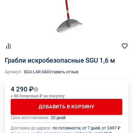
Грабли искробезопасные SGU 1,6 м
Артикул:
SGU-LAR-04
Оставить отзыв
4 290 ₽
+ 86 бонусных ₽ за покупку
ДОБАВИТЬ В КОРЗИНУ
Срок изготовления:
20 дней
Общее количество данного товара должно быть кратно размеру
На данный товар производителем установлено ограничение по
упаковки (1 шт.)
размеру минимального заказа
Доставка до адреса:
по готовности, от 7 дней, от 2497 ₽