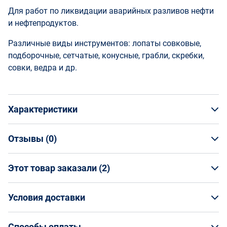
Для работ по ликвидации аварийных разливов нефти
и нефтепродуктов.
Различные виды инструментов: лопаты совковые,
подборочные, сетчатые, конусные, грабли, скребки,
совки, ведра и др.
Характеристики
Отзывы (
0
)
Общая информация
Производитель
Этот товар заказали (
2
)
НАПИСАТЬ ОТЗЫВ
Supply Group Ural
Артикул
ООО "АЛЬФАВЭСК"
SGU-LAR-04
Условия доставки
ООО "ТЕХНОСФЕРА"
Страна производства
Россия
Условия доставки
Способы оплаты