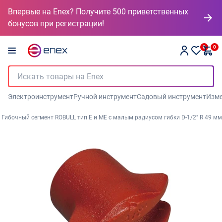
Впервые на Enex? Получите 500 приветственных
бонусов при регистрации!
0
0
Электроинструмент
Ручной инструмент
Садовый инструмент
Изме
Гибочный сегмент ROBULL тип E и МЕ с малым радиусом гибки D-1/2" R 49 мм