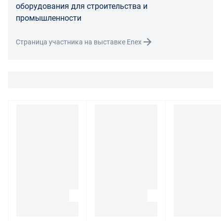
необходимости провести проверку качества товара.
оборудования для строительства и
Если в результате экспертизы товара установлено, что
промышленности
его недостатки возникли вследствие обстоятельств,
за которые не отвечает поставщик, покупатель обязан
Страница участника на выставке Enex
возместить поставщику расходы на проведение
экспертизы, а также связанные с ее проведением
расходы на хранение и транспортировку товара.
При обнаружении в товаре какого-либо недостатка
производитель и (или) маркетплейс вправе
потребовать у покупателя предоставить фото товара,
заявленного дефекта, упаковки, маркировки
(шильдика) производителя.
Если покупатель, являющийся юридическим лицом
(индивидуальным предпринимателем) откажется от
товара ненадлежащего качества, такой покупатель
обязан возвратить такой товар поставщику.
Покупатель - физическое лицо может также вернуть