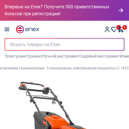
Впервые на Enex? Получите 500 приветственных
бонусов при регистрации!
0
0
Электроинструмент
Ручной инструмент
Садовый инструмент
Изме
ктрические газонокосилки
Газонокосилка электрическая Husqvarna LC 141C