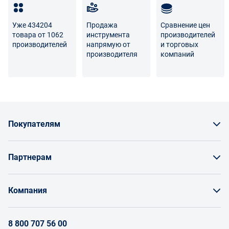
Полный перечень условий возврата и обмена
Уже 434204
Продажа
Сравнение цен
товара от 1062
инструмента
производителей
производителей
напрямую от
и торговых
производителя
компаний
Покупателям
Как заказать товар
Партнерам
Заказать по счету как юрлицо
Продавайте на Enex
Бонусы и торг
Компания
Инструкции для поставщиков
Оплата и доставка
О проекте
Условия продвижения бренда на Enex
8 800 707 56 00
Возврат