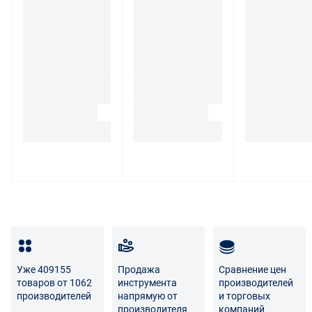
Покупатель - физическое лицо может также вернуть
товар по адресу поставщика либо Маркетплейса.
Транспортные расходы по возврату некачественного
товара несет поставщик либо Маркетплейс.
Разница между оттенками товаров на фото и
реальными товарами не является признаком
некачественности.
Для вопросов о возврате либо обмене товара просим
связаться с нами по телефону
8 800 707-56-00
либо по
электронной почте:
info@enex.market
.
Полный перечень условий возврата и обмена
Уже 409155
Продажа
Сравнение цен
товаров от 1062
инструмента
производителей
производителей
напрямую от
и торговых
производителя
компаний