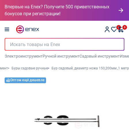
Впервые на Enex? Получите 500 приветственных
бонусов при регистрации!
0
0
Электроинструмент
Ручной инструмент
Садовый инструмент
Изме
умент
Буры садовые ручные
Бур садовый, диаметр ножа 150,200мм.,1 метр
Оптом ещё дешевле