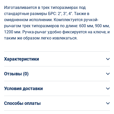
Изготавливается в трех типоразмерах под
стандартные размеры БРС: 2", 3", 4". Также в
омедненном исполнении. Комплектуется ручкой-
рычагом трех типоразмеров по длине: 600 мм, 900 мм,
1200 мм. Ручка-рычаг удобно фиксируется на ключе, и
таким же образом легко извлекаться.
Характеристики
Отзывы (
0
)
Общая информация
Производитель
Условия доставки
НАПИСАТЬ ОТЗЫВ
Supply Group Ural
Артикул
Условия доставки
ИБ-БРС-К-искр-4
Способы оплаты
Страна производства
Кто обеспечивает доставку товаров?