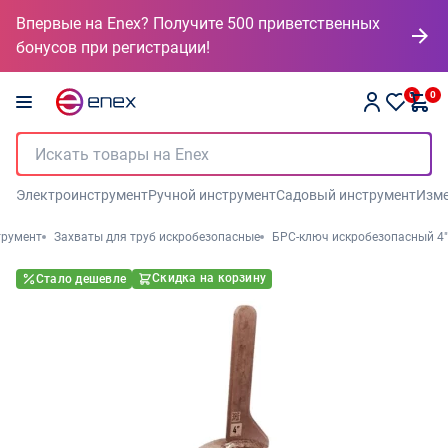
Впервые на Enex? Получите 500 приветственных
бонусов при регистрации!
0
0
Электроинструмент
Ручной инструмент
Садовый инструмент
Изме
трумент
Захваты для труб искробезопасные
БРС-ключ искробезопасный 4"
Скидка на корзину
Стало дешевле