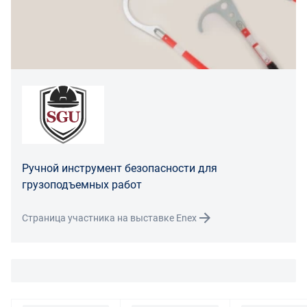
Покупатель, являющийся юридическим лицом
(индивидуальным предпринимателем) в случае
передачи ему Товара ненадлежащего качества вправе
предъявить требования, предусмотренный статьей
475 ГК РФ.
Распределение ответственности
В случае возврата/замены некачественного товара
расходы по доставке товара оплачивает поставщик.
Поставщик оставляет за собой право принять товар
Ручной инструмент безопасности для
ненадлежащего качества у покупателя и в случае
грузоподъемных работ
необходимости провести проверку качества товара.
Если в результате экспертизы товара установлено, что
Страница участника на выставке Enex
его недостатки возникли вследствие обстоятельств,
за которые не отвечает поставщик, покупатель обязан
возместить поставщику расходы на проведение
экспертизы, а также связанные с ее проведением
расходы на хранение и транспортировку товара.