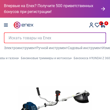
Впервые на Enex? Получите 500 приветственных
бонусов при регистрации!
0
0
Электроинструмент
Ручной инструмент
Садовый инструмент
Изме
авы и газона
Бензиновые триммеры и мотокосы
Бензокоса HYUNDAI Z 360