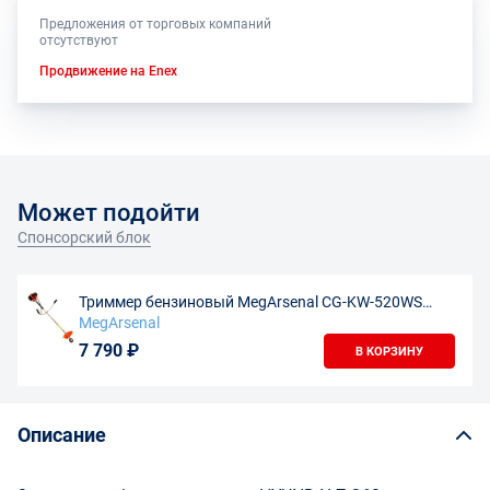
Предложения от торговых компаний
отсутствуют
Продвижение на Enex
Может подойти
Спонсорский блок
Триммер бензиновый MegArsenal CG-KW-520WS
(цельный вал)/ MTU 2000
MegArsenal
7 790 ₽
В КОРЗИНУ
Описание