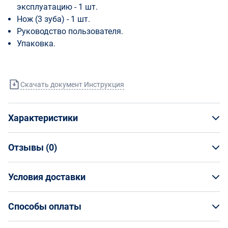
эксплуатацию - 1 шт.
Нож (3 зуба) - 1 шт.
Руководство пользователя.
Упаковка.
Скачать документ Инструкция
Характеристики
Отзывы (
0
)
Общая информация
Производитель
Условия доставки
НАПИСАТЬ ОТЗЫВ
Hyundai Power products
Артикул
Условия доставки
Z 360
Способы оплаты
Страна производства
Кто обеспечивает доставку товаров?