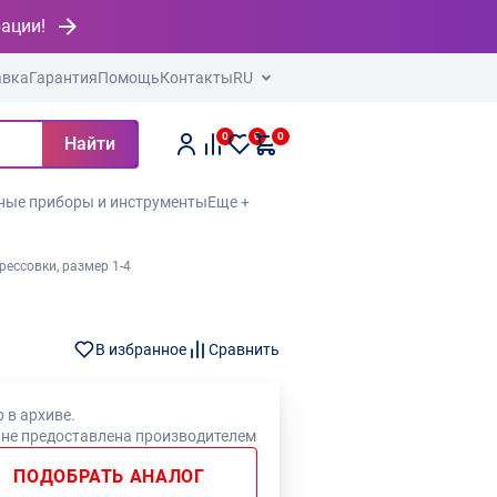
рации!
авка
Гарантия
Помощь
Контакты
RU
0
0
0
Найти
ные приборы и инструменты
Еще +
рессовки, размер 1-4
В избранное
Сравнить
 в архиве.
 не предоставлена производителем
ПОДОБРАТЬ АНАЛОГ