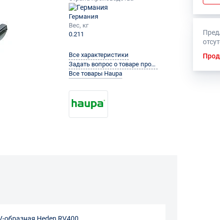
Германия
Вес, кг
Пред
0.211
отсу
Все характеристики
Прод
Задать вопрос о товаре производителю
Все товары Haupa
V-образная Heden RV400