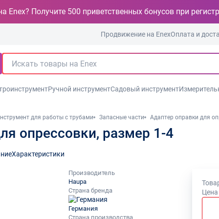
на Enex? Получите 500 приветственных бонусов при регист
Продвижение на Enex
Оплата и дост
троинструмент
Ручной инструмент
Садовый инструмент
Измеритель
нструмент для работы с трубами
Запасные части
Адаптер оправки для оп
ля опрессовки, размер 1-4
ние
Характеристики
Производитель
Haupa
Товар
Страна бренда
Цена
Германия
Страна производства