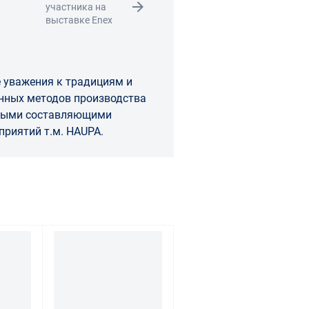
участника на
выставке Enex
 уважения к традициям и
изводства
вными составляющими
ста предприятий т.м. HAUPA.