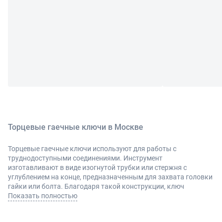
Торцевые гаечные ключи в Москве
Торцевые гаечные ключи используют для работы с
труднодоступными соединениями. Инструмент
изготавливают в виде изогнутой трубки или стержня с
углублением на конце, предназначенным для захвата головки
гайки или болта. Благодаря такой конструкции, ключ
позволяет откручивать гайки или болты в стесненных
Показать полностью
условиях и под разными углами. Инструмент используется в
автосервисах, ремонтных мастерских, при сборке станков и