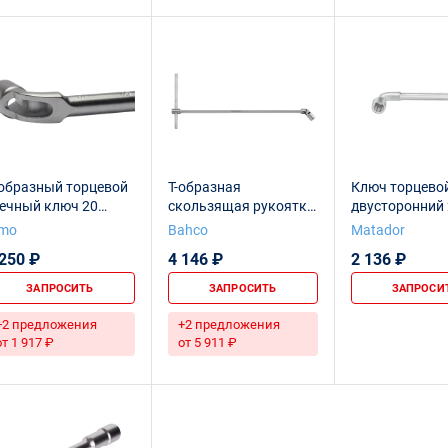
-образный торцевой
Т-образная
Ключ торцево
аечный ключ 20
скользящая рукоятка
двусторонний 
м_HEX
с плавающей
imo
Bahco
Matador
головкой, 20 мм
 250 ₽
4 146 ₽
2 136 ₽
ЗАПРОСИТЬ
ЗАПРОСИТЬ
ЗАПРОСИ
+2 предложения
+2 предложения
от 1 917 ₽
от 5 911 ₽