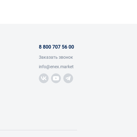
уктивным особенностям выделяют
мых труднодоступных местах);
ентов двумя руками, следовательно,
8 800 707 56 00
Заказать звонок
 возможность работы с резьбовыми
info@enex.market
рументы, представленные напрямую
жности:
оны России.