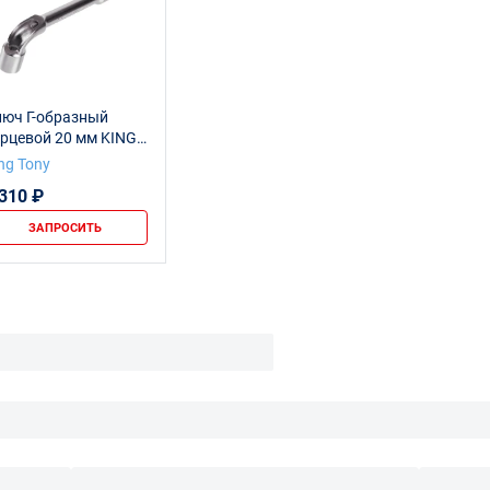
люч Г-образный
рцевой 20 мм KING
ONY 1080-20
ng Tony
 310 ₽
ЗАПРОСИТЬ