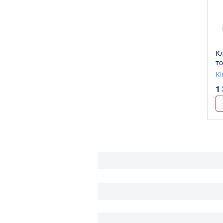
К
то
T
Ki
1