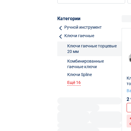
двусторонние
Категории
Ручной инструмент
Ключи гаечные
Ключи гаечные торцевые
20 мм
Комбинированные
гаечные ключи
Ключи Spline
К
Ещё 16
т
дв
B
гр
2