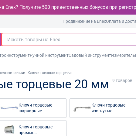
на Enex? Получите 500 приветственных бонусов при регист
Продвижение на Enex
Оплата и дост
троинструмент
Ручной инструмент
Садовый инструмент
Измеритель
аечные ключи
Ключи гаечные торцевые
ые торцевые 20 мм
9
товаров
Ключи торцевые
Ключи торцовые
шарнирные
изогнутые
двусторонние
Ключи торцовые
прямые