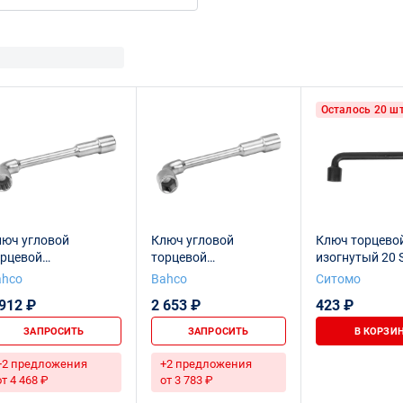
односторонние
Осталось 20 шт
люч угловой
Ключ угловой
Ключ торцево
орцевой
торцевой
изогнутый 20
усторонний 6х12
двусторонний 6х6
ahco
Bahco
Ситомо
аней, 20 мм
граней, 20 мм
 912 ₽
2 653 ₽
423 ₽
ЗАПРОСИТЬ
ЗАПРОСИТЬ
В КОРЗИ
+2 предложения
+2 предложения
от 4 468 ₽
от 3 783 ₽