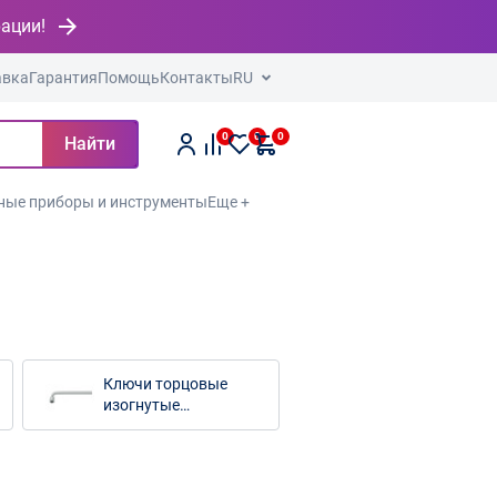
рации!
авка
Гарантия
Помощь
Контакты
RU
0
0
0
Найти
ные приборы и инструменты
Еще +
Ключи торцовые
изогнутые
односторонние