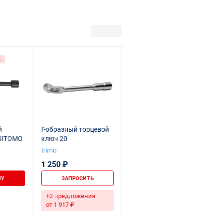
.
й
Г-образный торцевой
 SITOMO
ключ 20
Irimo
1 250 ₽
НУ
ЗАПРОСИТЬ
+2 предложения
от 1 917 ₽