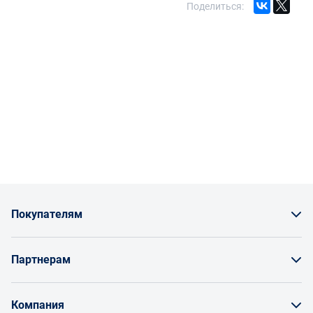
Поделиться:
Покупателям
Как заказать товар
Партнерам
Заказать по счету как юрлицо
Продавайте на Enex
Бонусы и торг
Компания