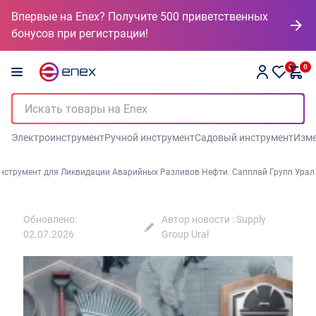
Впервые на Enex? Получите 500 приветственных
бонусов при регистрации!
0
0
Электроинструмент
Ручной инструмент
Садовый инструмент
Изме
нструмент для Ликвидации Аварийных Разливов Нефти. Сапплай Групп Урал
Обновлено:
Автор новости :
Supply
02.07.2026
Group Ural