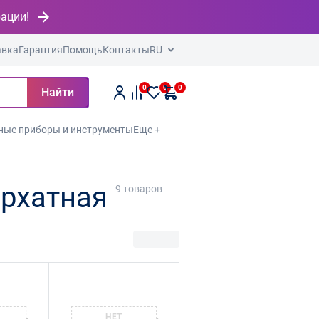
рации!
авка
Гарантия
Помощь
Контакты
RU
0
0
0
Найти
ные приборы и инструменты
Еще +
архатная
9
товаров
НЕТ