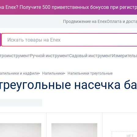
на Enex? Получите 500 приветственных бонусов при регист
Продвижение на Enex
Оплата и дост
троинструмент
Ручной инструмент
Садовый инструмент
Измеритель
апильники и надфили
Напильники
Напильники треугольные
треугольные насечка б
НЕТ