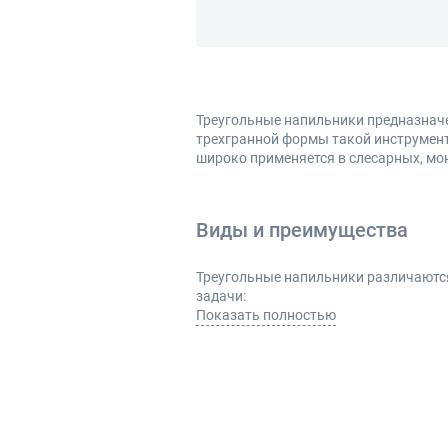
Треугольные напильники предназначен
трехгранной формы такой инструмент
широко применяется в слесарных, мон
Виды и преимущества
Треугольные напильники различаются
задачи:
Показать полностью
с крупной насечкой - для интен
со средней насечкой - для уни
с мелкой насечкой - для точной
компактные - для небольших де
удлиненные - для обработки гл
Основные преимущества:
удобство обработки внутренних