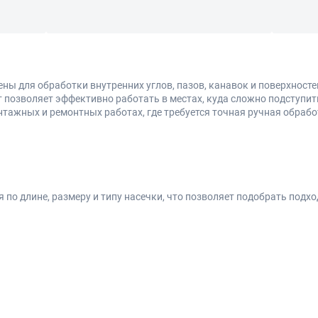
ы для обработки внутренних углов, пазов, канавок и поверхностей
 позволяет эффективно работать в местах, куда сложно подступи
тажных и ремонтных работах, где требуется точная ручная обрабо
 по длине, размеру и типу насечки, что позволяет подобрать под
сивного снятия материала
версальной обработки
 доводки
талей и узких пазов
убоких участков
 углов