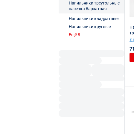
Напильники треугольные
насечка бархатная
Напильники квадратные
Напильники круглые
Н
т
Ещё 8
3
Д
7