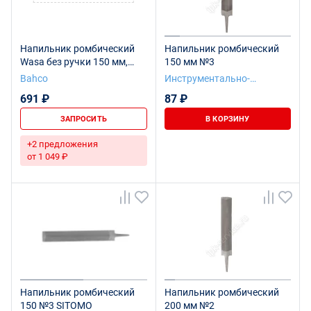
Напильник ромбический
Напильник ромбический
Wasa без ручки 150 мм,
150 мм №3
насечка бархатная
Bahco
Инструментально-
Подшипниковая компания
691 ₽
87 ₽
ЗАПРОСИТЬ
В КОРЗИНУ
+2 предложения
от 1 049 ₽
Напильник ромбический
Напильник ромбический
150 №3 SITOMO
200 мм №2