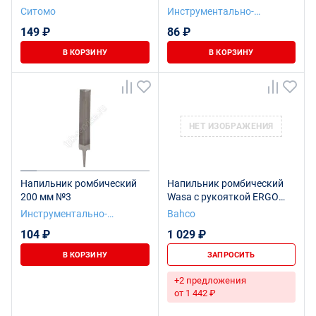
Ситомо
Инструментально-
Подшипниковая компания
149 ₽
86 ₽
В КОРЗИНУ
В КОРЗИНУ
НЕТ ИЗОБРАЖЕНИЯ
Напильник ромбический
Напильник ромбический
200 мм №3
Wasa с рукояткой ERGO
125 мм, бархатный
Инструментально-
Bahco
Подшипниковая компания
104 ₽
1 029 ₽
В КОРЗИНУ
ЗАПРОСИТЬ
+2 предложения
от 1 442 ₽