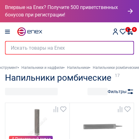
Впервые на Enex? Получите 500 приветственных
бонусов при регистрации!
0
0
нструмент
Напильники и надфили
Напильники
Напильники ромбические
Напильники ромбические
17
Фильтры