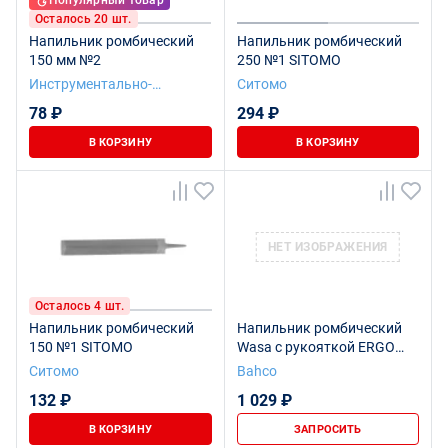
Популярный товар
Осталось 20 шт.
Напильник ромбический
Напильник ромбический
150 мм №2
250 №1 SITOMO
Инструментально-
Ситомо
Подшипниковая компания
78 ₽
294 ₽
В КОРЗИНУ
В КОРЗИНУ
НЕТ ИЗОБРАЖЕНИЯ
Осталось 4 шт.
Напильник ромбический
Напильник ромбический
150 №1 SITOMO
Wasa с рукояткой ERGO
150 мм, бархатный
Ситомо
Bahco
132 ₽
1 029 ₽
В КОРЗИНУ
ЗАПРОСИТЬ