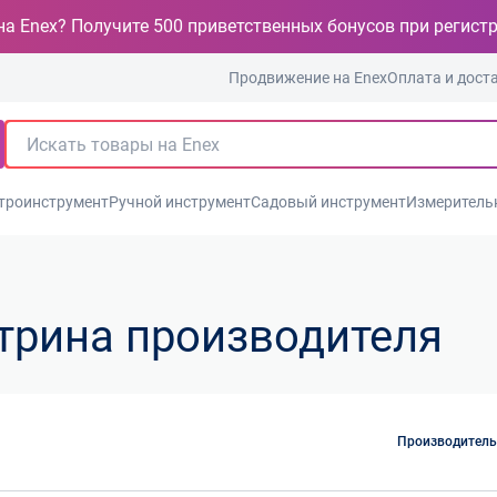
на Enex? Получите 500 приветственных бонусов при регист
Продвижение на Enex
Оплата и дост
троинструмент
Ручной инструмент
Садовый инструмент
Измеритель
итрина производителя
Производител