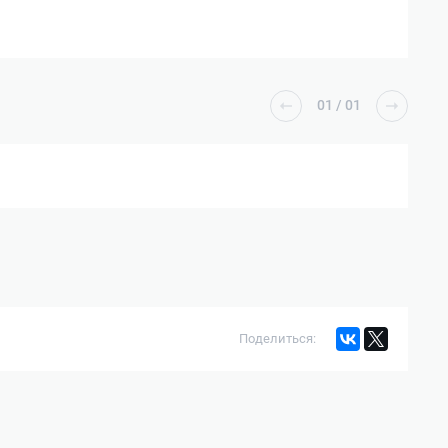
01
/
01
Поделиться: