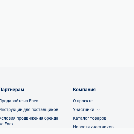
Партнерам
Компания
Продавайте на Enex
О проекте
Инструкции для поставщиков
Участники
Условия продвижения бренда
Каталог товаров
Посетители
на Enex
Производители
Новости участников
Торговые компании
Условия продаж