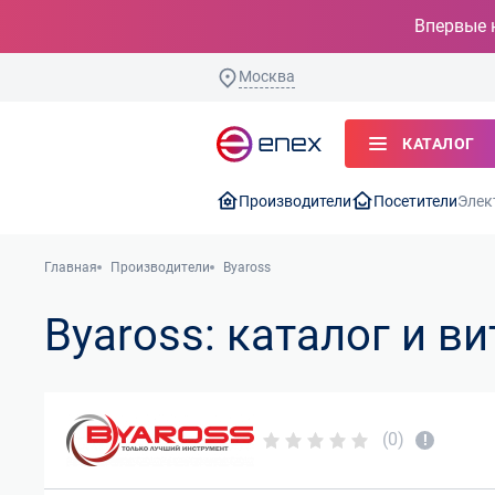
Впервые 
Москва
КАТАЛОГ
Производители
Посетители
Элек
Главная
Производители
Byaross
Byaross: каталог и в
(0)
!