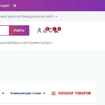
рации!
авка
Гарантия
Помощь
Контакты
RU
0
0
0
Найти
ные приборы и инструменты
Еще +
КАТАЛОГ ТОВАРОВ
ь
Коммуникации с нами