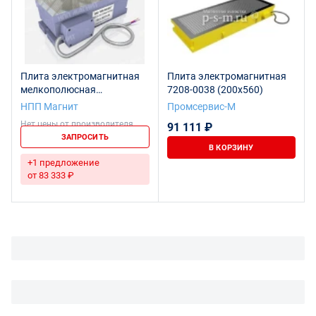
Плита электромагнитная
Плита электромагнитная
мелкополюсная
7208-0038 (200х560)
прямоугольная с
НПП Магнит
Промсервис-М
поперечным
Нет цены от производителя
91 111 ₽
расположением полюсов
ЗАПРОСИТЬ
7208-0053 (125x320)
В КОРЗИНУ
+1 предложение
от 83 333 ₽