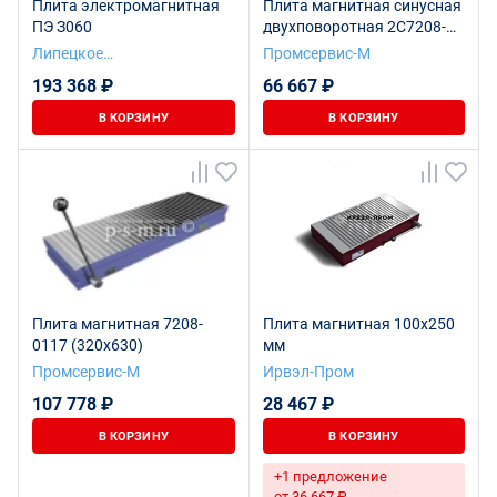
Плита электромагнитная
Плита магнитная синусная
ПЭ З060
двухповоротная 2С7208-
0001 (100х250)
Липецкое
Промсервис-М
станкостроительное
193 368 ₽
66 667 ₽
предприятие
В КОРЗИНУ
В КОРЗИНУ
Плита магнитная 7208-
Плита магнитная 100х250
0117 (320х630)
мм
Промсервис-М
Ирвэл-Пром
107 778 ₽
28 467 ₽
В КОРЗИНУ
В КОРЗИНУ
+1 предложение
от 36 667 ₽