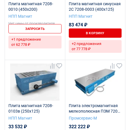
Плита магнитная 7208-
Плита магнитная синусная
0010 (450х200)
2С 7208-0003 (400х125)
НПП Магнит
НПП Магнит
Нет цены от производителя
83 474 ₽
ЗАПРОСИТЬ
В КОРЗИНУ
+1 предложение
+2 предложения
от 62 778 ₽
от 77 778 ₽
Плита магнитная 7208-
Плита электромагнитная
0103в (250х125)
мелкополюсная ПЭМ 7208-
0068-01 (400х800)
НПП Магнит
Промсервис-М
33 532 ₽
322 222 ₽