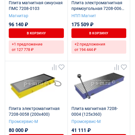
Плита магнитная синусная
Плита электромагнитная
ПМС 7208-0103
прямоугольная 7208-0066
(320х1250)
Магнитар
НПП Магнит
96 140 ₽
175 509 ₽
В КОРЗИНУ
В КОРЗИНУ
+1 предложение
+2 предложения
от 127 778 ₽
от 194 444 ₽
Плита электромагнитная
Плита магнитная 7208-
7208-0058 (200х400)
0004 (125х360)
Промсервис-М
Промсервис-М
80 000 ₽
41 111 ₽