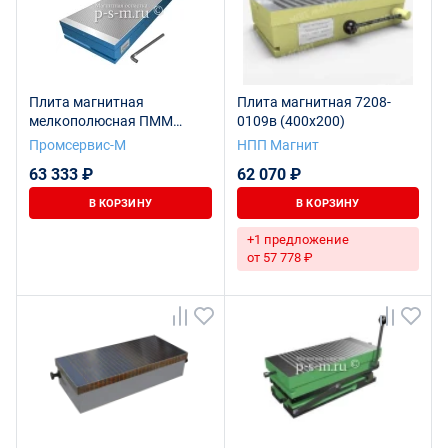
Плита магнитная
Плита магнитная 7208-
мелкополюсная ПММ
0109в (400х200)
7208-0001 (100х250)
Промсервис-М
НПП Магнит
63 333 ₽
62 070 ₽
В КОРЗИНУ
В КОРЗИНУ
+1 предложение
от 57 778 ₽