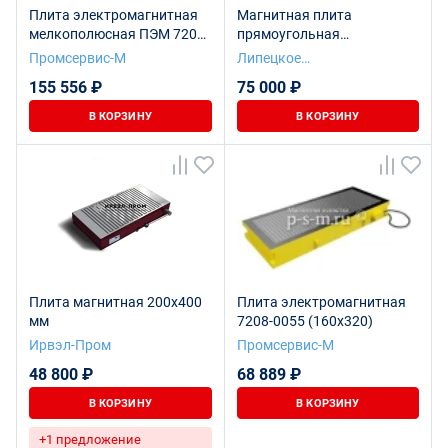
Плита электромагнитная
Магнитная плита
мелкополюсная ПЭМ 7208-
прямоугольная
0060 (200х630)
мелкополюсная ПММ/
Промсервис-М
Липецкое
ПММЗ 7208-0003
станкостроительное
155 556 ₽
75 000 ₽
предприятие
В КОРЗИНУ
В КОРЗИНУ
Плита магнитная 200х400
Плита электромагнитная
мм
7208-0055 (160х320)
Ирвэл-Пром
Промсервис-М
48 800 ₽
68 889 ₽
В КОРЗИНУ
В КОРЗИНУ
+1 предложение