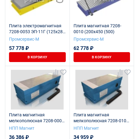
Плита электромагнитная
Плита магнитная 7208-
7208-0053 ЭП-11Г (125х280
0010 (200х450 (500)
(320)
Промсервис-М
Промсервис-М
57 778 ₽
62 778 ₽
В КОРЗИНУ
В КОРЗИНУ
Плита магнитная
Плита магнитная
мелкополюсная 7208-0003
мелкополюсная 7208-0103
(400х125)
(250х125)
НПП Магнит
НПП Магнит
36 386 ₽
34 959 ₽