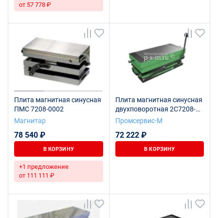
от 57 778 ₽
Плита магнитная синусная
Плита магнитная синусная
ПМС 7208-0002
двухповоротная 2С7208-
0103 (125х250)
Магнитар
Промсервис-М
78 540 ₽
72 222 ₽
В КОРЗИНУ
В КОРЗИНУ
+1 предложение
от 111 111 ₽