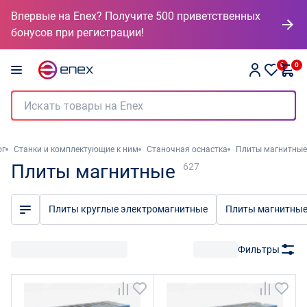
Впервые на Enex? Получите 500 приветственных
бонусов при регистрации!
0
0
ог
Станки и комплектующие к ним
Станочная оснастка
Плиты магнитные
Плиты магнитные
627
Плиты круглые электромагнитные
Плиты магнитны
Фильтры