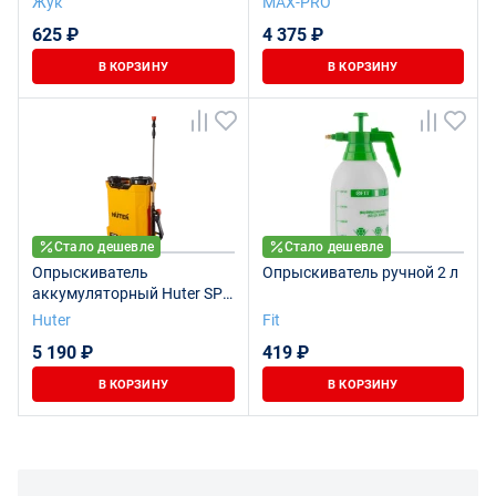
Жук
MAX-PRO
мл/мин; 1,3 кг; HVLP;
625 ₽
4 375 ₽
коробка
В КОРЗИНУ
В КОРЗИНУ
Стало дешевле
Стало дешевле
Опрыскиватель
Опрыскиватель ручной 2 л
аккумуляторный Huter SP-
10Li
Huter
Fit
5 190 ₽
419 ₽
В КОРЗИНУ
В КОРЗИНУ