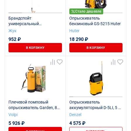
Стало дешевле
Брандспойт
Опрыскиватель
универсальный
бензиновый GS-5215 Huter
телескопический 3 м
Жук
Huter
952 ₽
18 290 ₽
В КОРЗИНУ
В КОРЗИНУ
Плечевой помповый
Опрыскиватель
опрыскиватель Garden, 8
аккумуляторный D-5LI, 5 л,
литров
Li-Ion акк., 12 В, 2 Ач//
Volpi
Denzel
Denzel
5 926 ₽
4 575 ₽