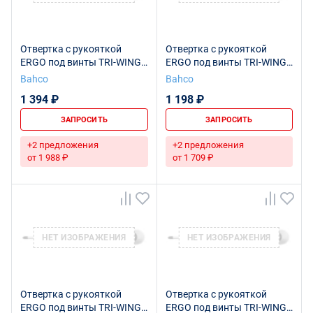
Отвертка с рукояткой
Отвертка с рукояткой
ERGO под винты TRI-WING
ERGO под винты TRI-WING
5x100 мм
0x80 мм
Bahco
Bahco
1 394 ₽
1 198 ₽
ЗАПРОСИТЬ
ЗАПРОСИТЬ
+2 предложения
+2 предложения
от 1 988 ₽
от 1 709 ₽
НЕТ ИЗОБРАЖЕНИЯ
НЕТ ИЗОБРАЖЕНИЯ
Отвертка с рукояткой
Отвертка с рукояткой
ERGO под винты TRI-WING
ERGO под винты TRI-WING