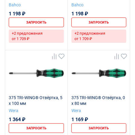
1x80 мм
2x80 мм
Bahco
Bahco
1 198 ₽
1 198 ₽
ЗАПРОСИТЬ
ЗАПРОСИТЬ
+2 предложения
+2 предложения
от 1 709 ₽
от 1 709 ₽
375 TRI-WING® Отвёртка, 5
375 TRI-WING® Отвёртка, 0
x 100 мм
x 80 мм
Wera
Wera
1 364 ₽
1 169 ₽
ЗАПРОСИТЬ
ЗАПРОСИТЬ