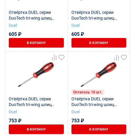
Отвёртка DUEL серии
Отвёртка DUEL серии
DuoTech tri-wing шлиц
DuoTech tri-wing шлиц
Tw3x80 мм, длина 165мм,
Tw2x80 мм, длина 165мм,
Duel
Duel
DL25-003-080
DL25-002-080
605 ₽
605 ₽
В КОРЗИНУ
В КОРЗИНУ
Осталось 10 шт.
Отвёртка DUEL серии
Отвёртка DUEL серии
DuoTech tri-wing шлиц
DuoTech tri-wing шлиц
Tw4x100 мм, длина 185мм,
Tw5x100 мм, длина 185мм,
Duel
Duel
DL25-004-100
DL25-005-100
753 ₽
753 ₽
В КОРЗИНУ
В КОРЗИНУ