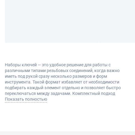
Наборы ключей — это удобное решение для работы с
различными типами резьбовых соединений, когда важно
иметь под рукой сразу несколько размеров и форм
инструмента. Такой формат избавляет от необходимости
подбирать каждый элемент отдельно и позволяет быстро
переключаться между задачами. Комплектный подход
особенно ценится в профессиональной среде, где скорость
Показать полностью
работы и универсальность напрямую влияют на результат.
Комплектация и преимущества