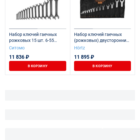
Набор ключей гаечных
Набор ключей гаечных
рожковых 15 шт. 6-55
(рожковых) двусторонних
SITOMO
15шт. (6-55)
Ситомо
Hörtz
хромированных HORTZ
11 836 ₽
11 895 ₽
В КОРЗИНУ
В КОРЗИНУ