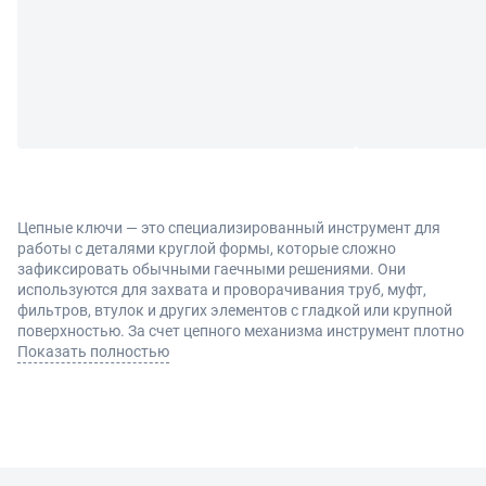
Цепные ключи — это специализированный инструмент для
работы с деталями круглой формы, которые сложно
зафиксировать обычными гаечными решениями. Они
используются для захвата и проворачивания труб, муфт,
фильтров, втулок и других элементов с гладкой или крупной
поверхностью. За счет цепного механизма инструмент плотно
обхватывает деталь и позволяет передавать значительное
Показать полностью
усилие без проскальзывания.
Конструкция и преимущества