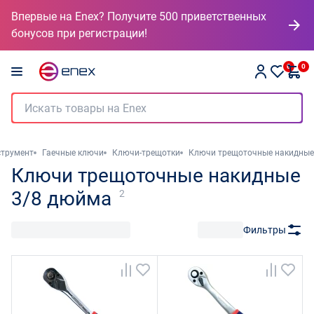
Впервые на Enex? Получите 500 приветственных
бонусов при регистрации!
0
0
струмент
Гаечные ключи
Ключи-трещотки
Ключи трещоточные накидные
Ключи трещоточные накидные
3/8 дюйма
2
Фильтры