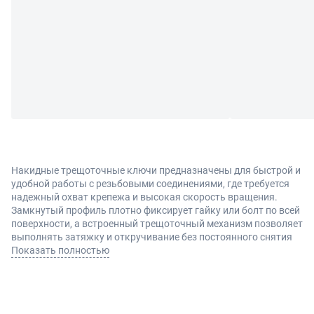
Накидные трещоточные ключи предназначены для быстрой и
удобной работы с резьбовыми соединениями, где требуется
надежный охват крепежа и высокая скорость вращения.
Замкнутый профиль плотно фиксирует гайку или болт по всей
поверхности, а встроенный трещоточный механизм позволяет
выполнять затяжку и откручивание без постоянного снятия
инструмента. Это особенно удобно при серийных операциях и
Показать полностью
в местах с ограниченным пространством для движения руки.
Конструкция и преимущества