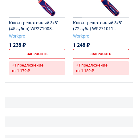
Ключ трещоточный 3/8"
Ключ трещоточный 3/8"
(45 зубов) WP271008
(72 зуба) WP271011
WORKPRO
WORKPRO
Workpro
Workpro
1 238 ₽
1 248 ₽
ЗАПРОСИТЬ
ЗАПРОСИТЬ
+1 предложение
+1 предложение
от 1 179 ₽
от 1 189 ₽