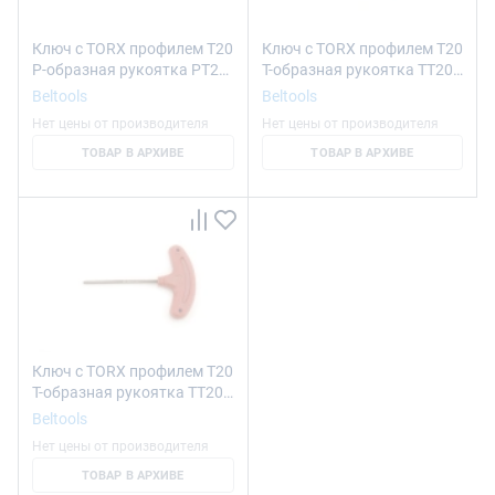
Ключ с TORX профилем T20
Ключ с TORX профилем T20
P-образная рукоятка PT20
T-образная рукоятка TT20
ri.240.87 Beltools
ri.240.127 Beltools
Beltools
Beltools
Нет цены от производителя
Нет цены от производителя
ТОВАР В АРХИВЕ
ТОВАР В АРХИВЕ
Ключ с TORX профилем T20
T-образная рукоятка TT20
ri.304.21 Beltools
Beltools
Нет цены от производителя
ТОВАР В АРХИВЕ