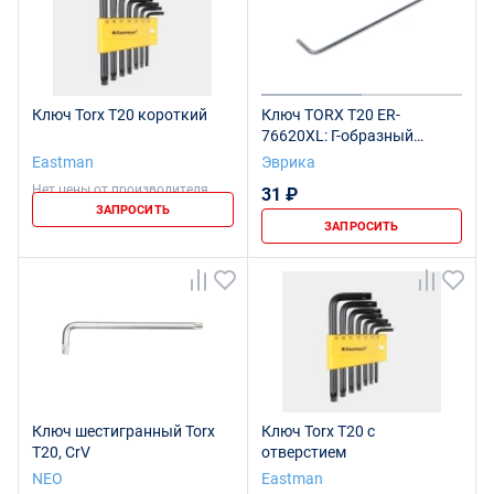
Ключ Torx T20 короткий
Ключ TORX T20 ER-
76620XL: Г-образный
экстрадлинный ЭВРИКА
Eastman
Эврика
/1/16/112
Нет цены от производителя
31 ₽
ЗАПРОСИТЬ
ЗАПРОСИТЬ
Ключ шестигранный Torx
Ключ Torx T20 с
T20, CrV
отверстием
NEO
Eastman