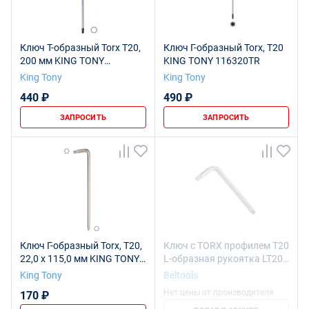
Ключ Т-образный Torx T20,
Ключ Г-образный Torx, Т20
200 мм KING TONY
KING TONY 116320TR
11A320R
King Tony
King Tony
440 ₽
490 ₽
ЗАПРОСИТЬ
ЗАПРОСИТЬ
Ключ Г-образный Torx, Т20,
Ключ с TORX профилем T20
22,0 х 115,0 мм KING TONY
L-образная рукоятка LT20
112320R
ri.240.124 Beltools
King Tony
Beltools
Нет цены от производителя
170 ₽