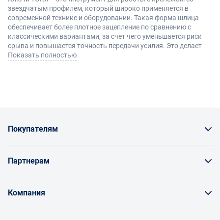
звездчатым профилем, который широко применяется в
современной технике и оборудовании. Такая форма шлица
обеспечивает более плотное зацепление по сравнению с
классическими вариантами, за счет чего уменьшается риск
срыва и повышается точность передачи усилия. Это делает
инструмент удобным как для точных работ, так и для задач с
Показать полностью
повышенной нагрузкой.
Виды и преимущества
В зависимости от конструкции и назначения различают
несколько вариантов:
Покупателям
Г-образные – компактные и удобные для работы в
труднодоступных местах
Как заказать товар
Т-образные – обеспечивают лучший контроль и
Партнерам
передачу усилия
Заказать по счету как юрлицо
наборы – позволяют закрыть широкий диапазон
Продавайте на Enex
размеров
Бонусы и торг
Компания
Основные преимущества:
Инструкции для поставщиков
надежное сцепление с крепежом
Оплата и доставка
снижение риска повреждения шлица
О проекте
Условия продвижения бренда на Enex