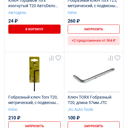
Ключ торцевой Torx
Г-образный ключ Torx T25,
изогнутый Т20 АвтоDело
метрический, с подвесным
39362
держателем
Автодело
Irimo
24 ₽
260 ₽
В КОРЗИНУ
ЗАПРОСИТЬ
+2 предложения от 364 ₽
Г-образный ключ Torx T20,
Ключ TORX Г-образный
метрический, с подвесным
T20, длина 57мм JTC
держателем
Irimo
Jtc Auto Tools
210 ₽
100 ₽
ЗАПРОСИТЬ
ЗАПРОСИТЬ