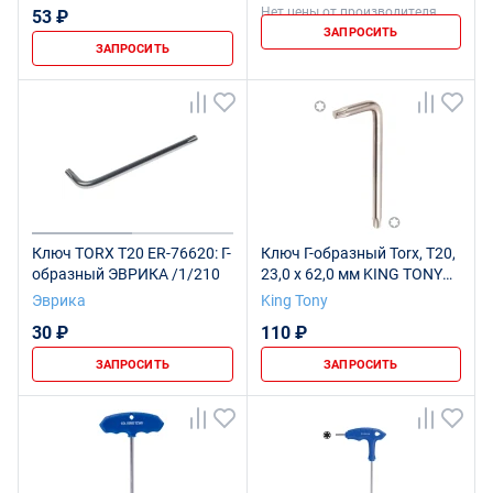
Нет цены от производителя
53 ₽
ЗАПРОСИТЬ
ЗАПРОСИТЬ
Ключ TORX T20 ER-76620: Г-
Ключ Г-образный Torx, T20,
образный ЭВРИКА /1/210
23,0 х 62,0 мм KING TONY
114320R
Эврика
King Tony
30 ₽
110 ₽
ЗАПРОСИТЬ
ЗАПРОСИТЬ