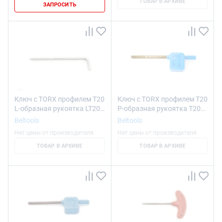
ТОВАР В АРХИВЕ
ЗАПРОСИТЬ
Ключ с TORX профилем T20
Ключ с TORX профилем T20
L-образная рукоятка LT20
P-образная рукоятка T20
ri.304.91 Beltools
ri.436.56 Beltools
Beltools
Beltools
Нет цены от производителя
Нет цены от производителя
ТОВАР В АРХИВЕ
ТОВАР В АРХИВЕ