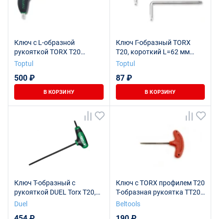
Ключ с L-образной
Ключ Г-образный TORX
рукояткой TORX T20
T20, короткий L=62 мм
TOPTUL AIED2014
TOPTUL AIAS2006
Toptul
Toptul
500 ₽
87 ₽
В КОРЗИНУ
В КОРЗИНУ
Ключ Т-образный с
Ключ с TORX профилем T20
рукояткой DUEL Torx T20,
T-образная рукоятка TT20
DL12-020-150
Beltools
Duel
Beltools
454 ₽
190 ₽