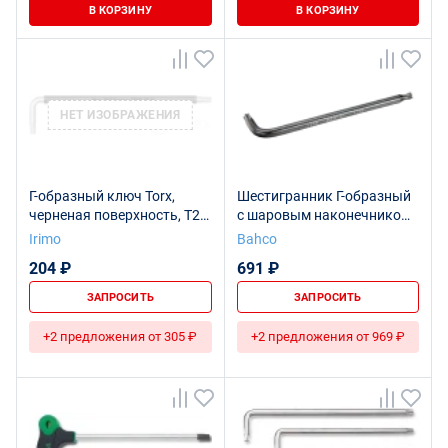
В КОРЗИНУ
В КОРЗИНУ
НЕТ ИЗОБРАЖЕНИЯ
Г-образный ключ Torx,
Шестигранник Г-образный
черненая поверхность, T20
с шаровым наконечником
x 95 мм
под винты TORX, T20
Irimo
Bahco
204 ₽
691 ₽
ЗАПРОСИТЬ
ЗАПРОСИТЬ
+2 предложения от 305 ₽
+2 предложения от 969 ₽