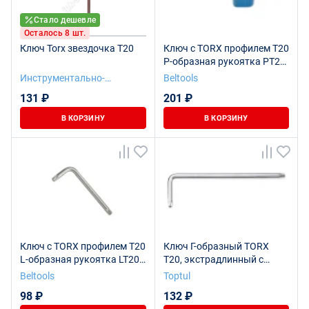
Стало дешевле
Осталось 8 шт.
Ключ Torx звездочка T20
Ключ с TORX профилем T20
P-образная рукоятка PT20
Beltools
Инструментально-
Beltools
Подшипниковая компания
131 ₽
201 ₽
В КОРЗИНУ
В КОРЗИНУ
Ключ с TORX профилем T20
Ключ Г-образный TORX
L-образная рукоятка LT20
T20, экстрадлинный с
Beltools
отверстием L=114 мм
Beltools
Toptul
TOPTUL AIBE2011
98 ₽
132 ₽