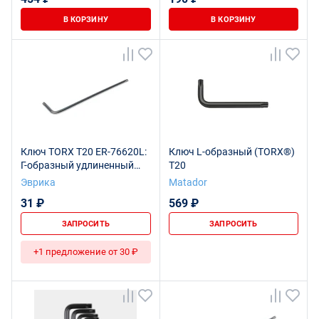
В КОРЗИНУ
В КОРЗИНУ
Ключ TORX T20 ER-76620L:
Ключ L-образный (TORX®)
Г-образный удлиненный
T20
ЭВРИКА /1/16/128
Эврика
Matador
31 ₽
569 ₽
ЗАПРОСИТЬ
ЗАПРОСИТЬ
+1 предложение от 30 ₽