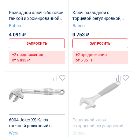
Разводной ключ с боковой
Ключ разводной с
гайкой и хромированной
торцевой регулировкой,
отделкой для тяжелых
длина 208/захват 27 мм
Bahco
Bahco
условий эксплуатации,
4 091 ₽
3 753 ₽
длина 205/захват 29 мм
ЗАПРОСИТЬ
ЗАПРОСИТЬ
+2 предложения
+2 предложения
от 5 833 ₽
от 5 351 ₽
6004 Joker XS Ключ
Разводной ключ
гаечный рожковый с
с торцевой регулировкой,
самонастройкой, 7-10 x 117
длина 208/захват 27 мм
Wera
Bahco