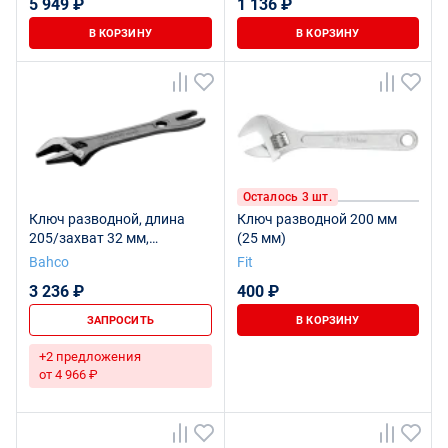
5 949 ₽
1 136 ₽
В КОРЗИНУ
В КОРЗИНУ
Осталось 3 шт.
Ключ разводной, длина
Ключ разводной 200 мм
205/захват 32 мм,
(25 мм)
промышленная упаковка
Bahco
Fit
3 236 ₽
400 ₽
ЗАПРОСИТЬ
В КОРЗИНУ
+2 предложения
от 4 966 ₽