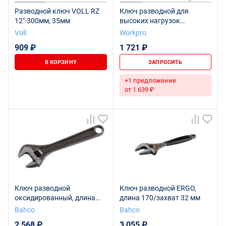
Разводной ключ VOLL RZ
Ключ разводной для
12"-300мм, 35мм
высоких нагрузок
40х300мм WP272009
Voll
Workpro
WORKPRO
909 ₽
1 721 ₽
В КОРЗИНУ
ЗАПРОСИТЬ
+1 предложение
от 1 639 ₽
Ключ разводной
Ключ разводной ERGO,
оксидированный, длина
длина 170/захват 32 мм
205/захват 27 мм,
Bahco
Bahco
промышленная упаковка
2 568 ₽
3 055 ₽