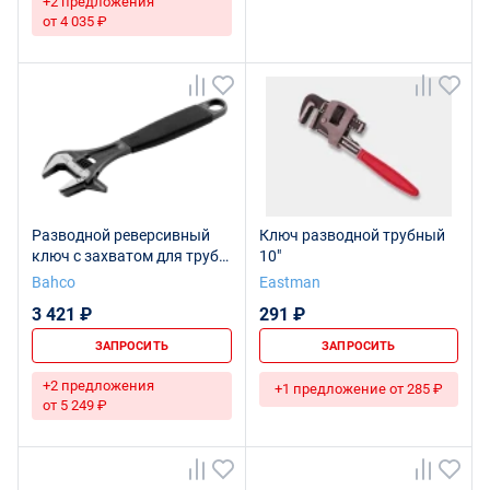
+2 предложения
от 4 035 ₽
Paзводнoй реверсивный
Ключ разводной трубный
ключ с захватом для труб
10"
ERGO, длина 208/захват 28
Bahco
Eastman
мм, резиновая рукоятка
3 421 ₽
291 ₽
ЗАПРОСИТЬ
ЗАПРОСИТЬ
+2 предложения
+1 предложение от 285 ₽
от 5 249 ₽