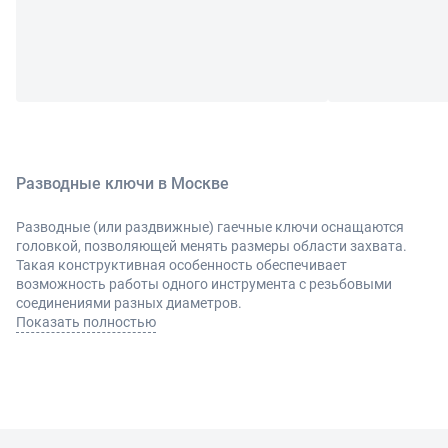
Разводные ключи в Москве
Разводные (или раздвижные) гаечные ключи оснащаются
головкой, позволяющей менять размеры области захвата.
Такая конструктивная особенность обеспечивает
возможность работы одного инструмента с резьбовыми
соединениями разных диаметров.
Разводные ключи обычно изготавливают из углеродистой
Показать полностью
стали. Материал обладает высокой прочностью,
устойчивостью к деформации и обладает антикоррозийными
свойствами. Для удобства калибровки ключа под диаметр
соединения используется шкала. Производители предлагают
изделия, предназначенные для работы в разных условиях. К
примеру, для труднодоступных мест подойдет разводной ключ