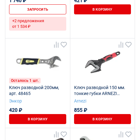
1 740 ₽
421 ₽
ЗАПРОСИТЬ
В КОРЗИНУ
+2 предложения
от 1 534 ₽
Осталось 1 шт.
Ключ разводной 200мм,
Ключ разводной 150 мм.
арт. 48465
тонкие губки ARNEZI
R1070011
Энкор
Arnezi
420 ₽
855 ₽
В КОРЗИНУ
В КОРЗИНУ