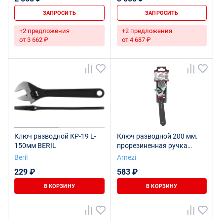
ЗАПРОСИТЬ
ЗАПРОСИТЬ
+2 предложения
+2 предложения
от 3 662 ₽
от 4 687 ₽
Ключ разводной КР-19 L-
Ключ разводной 200 мм.
150мм BERIL
прорезиненная ручка
ARNEZI R1070002
Beril
Arnezi
229 ₽
583 ₽
В КОРЗИНУ
В КОРЗИНУ