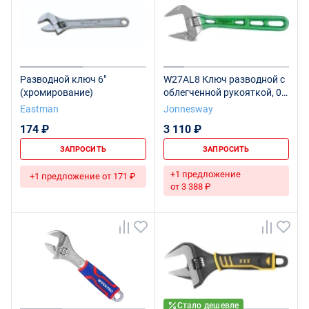
Разводной ключ 6"
W27AL8 Ключ разводной с
(хромирование)
облегченной рукояткой, 0-
32 мм, L-200 мм
Eastman
Jonnesway
174 ₽
3 110 ₽
ЗАПРОСИТЬ
ЗАПРОСИТЬ
+1 предложение
+1 предложение от 171 ₽
от 3 388 ₽
Стало дешевле