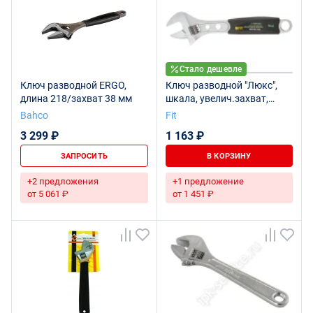
Стало дешевле
Ключ разводной ERGO,
Ключ разводной "Люкс",
длина 218/захват 38 мм
шкала, увелич.захват,
прорезин.ручка 250 мм (36
Bahco
Fit
мм)
3 299 ₽
1 163 ₽
ЗАПРОСИТЬ
В КОРЗИНУ
+2 предложения
+1 предложение
от 5 061 ₽
от 1 451 ₽