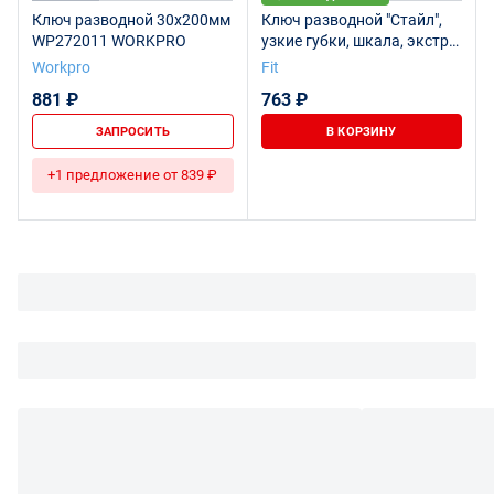
Ключ разводной 30х200мм
Ключ разводной "Стайл",
WP272011 WORKPRO
узкие губки, шкала, экстра
увелич.захват, прорезин.
Workpro
Fit
ручка 150 мм (34 мм)
881 ₽
763 ₽
ЗАПРОСИТЬ
В КОРЗИНУ
+1 предложение от 839 ₽