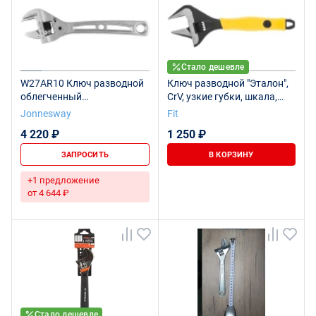
Стало дешевле
W27AR10 Ключ разводной
Ключ разводной "Эталон",
облегченный
CrV, узкие губки, шкала,
трещоточный, 0-35 мм, L-
экстра увелич.захват,
Jonnesway
Fit
250 мм
прорезин.ручка 200 мм (39
4 220 ₽
1 250 ₽
мм)
ЗАПРОСИТЬ
В КОРЗИНУ
+1 предложение
от 4 644 ₽
Стало дешевле