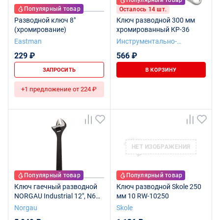
Популярный товар
Популярный товар
Осталось 14 шт.
Разводной ключ 8"
Ключ разводной 300 мм
(хромирование)
хромированный КР-36
Eastman
Инструментально-
Подшипниковая компания
229 ₽
566 ₽
ЗАПРОСИТЬ
В КОРЗИНУ
+1 предложение от 224 ₽
НЕТ ИЗОБРАЖЕНИЯ
Популярный товар
Популярный товар
Ключ гаечный разводной
Ключ разводной Skole 250
NORGAU Industrial 12", N62-
мм 10 RW-10250
12
Norgau
Skole