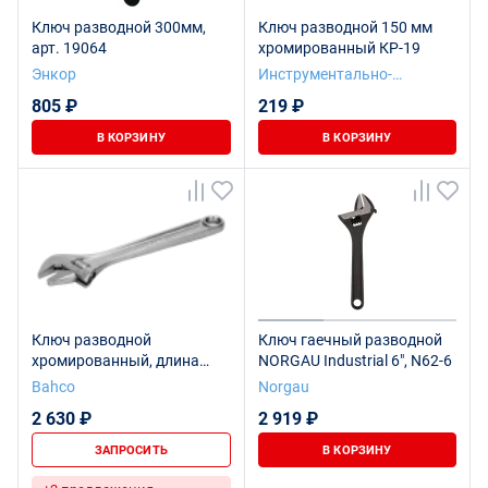
Ключ разводной 300мм,
Ключ разводной 150 мм
арт. 19064
хромированный КР-19
Энкор
Инструментально-
Подшипниковая компания
805 ₽
219 ₽
В КОРЗИНУ
В КОРЗИНУ
Ключ разводной
Ключ гаечный разводной
хромированный, длина
NORGAU Industrial 6", N62-6
110/захват 13 мм
Bahco
Norgau
2 630 ₽
2 919 ₽
ЗАПРОСИТЬ
В КОРЗИНУ