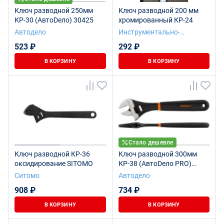
Ключ разводной 250мм
Ключ разводной 200 мм
КР-30 (АвтоDело) 30425
хромированный КР-24
Автодело
Инструментально-
Подшипниковая компания
523 ₽
292 ₽
В КОРЗИНУ
В КОРЗИНУ
Стало дешевле
Ключ разводной КР-36
Ключ разводной 300мм
оксидирование SITOMO
КР-38 (АвтоDело PRO)
36523
Ситомо
Автодело
908 ₽
734 ₽
В КОРЗИНУ
В КОРЗИНУ