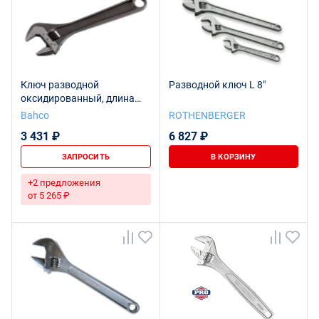
Ключ разводной
Разводной ключ L 8"
оксидированный, длина
255/захват 30 мм
Bahco
ROTHENBERGER
3 431 ₽
6 827 ₽
ЗАПРОСИТЬ
В КОРЗИНУ
+2 предложения
от 5 265 ₽