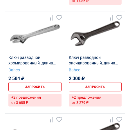
от 1 085 ₽
Ключ разводной
Ключ разводной
хромированный, длина
оксидированный, длина
110/захват 13 мм,
110/захват 13 мм
Bahco
Bahco
промышленная упаковка
2 584 ₽
2 300 ₽
ЗАПРОСИТЬ
ЗАПРОСИТЬ
+2 предложения
+2 предложения
от 3 685 ₽
от 3 279 ₽