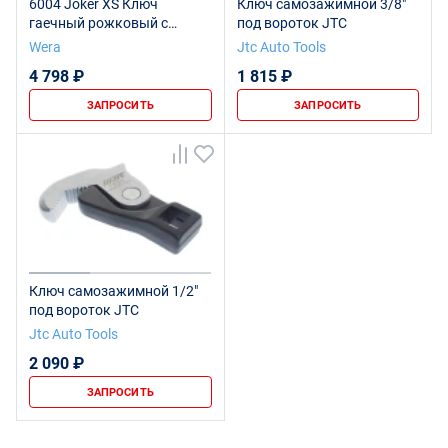
6004 Joker XS Ключ
Ключ самозажимной 3/8"
гаечный рожковый с
под вороток JTC
самонастройкой, 7-10 x 117
Wera
Jtc Auto Tools
мм
4 798 ₽
1 815 ₽
ЗАПРОСИТЬ
ЗАПРОСИТЬ
Ключ самозажимной 1/2"
под вороток JTC
Jtc Auto Tools
2 090 ₽
ЗАПРОСИТЬ