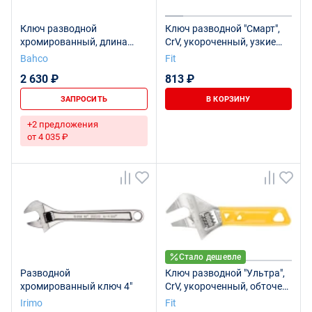
Ключ разводной
Ключ разводной "Смарт",
хромированный, длина
CrV, укороченный, узкие
110/захват 13 мм
губки, шкала, экстра
Bahco
Fit
увелич.захват 115 мм (24
2 630 ₽
813 ₽
мм)
ЗАПРОСИТЬ
В КОРЗИНУ
+2 предложения
от 4 035 ₽
Стало дешевле
Разводной
Ключ разводной "Ультра",
хромированный ключ 4"
CrV, укороченный, обточен.
узкие губки, шкала, экстра
Irimo
Fit