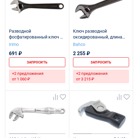
Разводной
Ключ разводной
фосфатированный ключ 4",
оксидированный, длина
промышленная упаковка
110/захват 13 мм,
Irimo
Bahco
промышленная упаковка
691 ₽
2 255 ₽
ЗАПРОСИТЬ
ЗАПРОСИТЬ
+2 предложения
+2 предложения
от 1 060 ₽
от 3 215 ₽