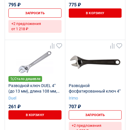
увелич.захват 120 мм (24
795 ₽
775 ₽
мм)
ЗАПРОСИТЬ
В КОРЗИНУ
+2 предложения
от 1 218 ₽
Стало дешевле
Разводной ключ DUEL 4"
Разводной
(до 13 мм), длина 108 мм,
фосфатированный ключ 4"
20000004
Duel
Irimo
261 ₽
707 ₽
В КОРЗИНУ
ЗАПРОСИТЬ
+2 предложения