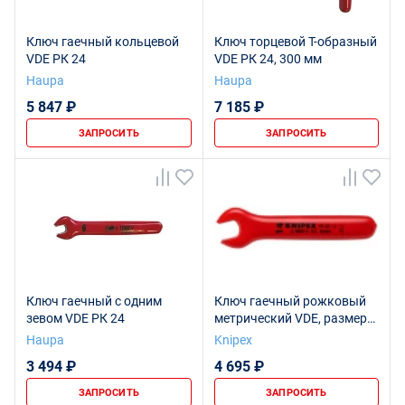
Ключ гаечный кольцевой
Ключ торцевой Т-образный
VDE РК 24
VDE РК 24, 300 мм
Haupa
Haupa
5 847 ₽
7 185 ₽
ЗАПРОСИТЬ
ЗАПРОСИТЬ
Ключ гаечный с одним
Ключ гаечный рожковый
зевом VDE РК 24
метрический VDE, размер
под ключ 24 мм, L-210 мм,
Haupa
Knipex
диэлектр.
3 494 ₽
4 695 ₽
ЗАПРОСИТЬ
ЗАПРОСИТЬ