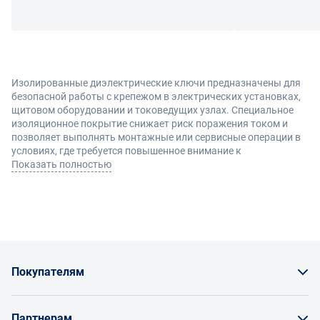
Изолированные диэлектрические ключи предназначены для
безопасной работы с крепежом в электрических установках,
щитовом оборудовании и токоведущих узлах. Специальное
изоляционное покрытие снижает риск поражения током и
позволяет выполнять монтажные или сервисные операции в
условиях, где требуется повышенное внимание к
безопасности. Такой инструмент является обязательным
Показать полностью
элементом оснащения электромонтажников и специалистов
по обслуживанию электрооборудования.
Конструкция и преимущества
Основу инструмента составляет металлическая рабочая
Покупателям
часть с прочным диэлектрическим покрытием на рукоятке и
корпусе. Изоляция рассчитана на определенный уровень
Как заказать товар
напряжения и соответствует требованиям безопасности при
Партнерам