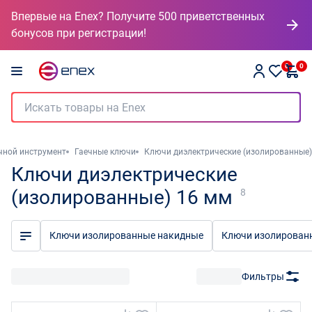
Впервые на Enex? Получите 500 приветственных
бонусов при регистрации!
0
0
чной инструмент
Гаечные ключи
Ключи диэлектрические (изолированные)
Ключи диэлектрические
(изолированные) 16 мм
8
Ключи изолированные накидные
Ключи изолирован
Фильтры