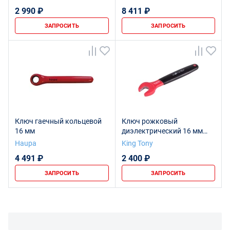
2 990 ₽
8 411 ₽
ЗАПРОСИТЬ
ЗАПРОСИТЬ
Ключ гаечный кольцевой
Ключ рожковый
16 мм
диэлектрический 16 мм
KING TONY 10F0VE-16
Haupa
King Tony
4 491 ₽
2 400 ₽
ЗАПРОСИТЬ
ЗАПРОСИТЬ