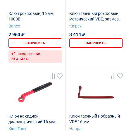
Ключ рожковый, 16 мм,
Ключ гаечный рожковый
1000В
метрический VDE, размер
под ключ 16 мм, L-155 мм,
Bahco
Knipex
диэлектр.
2 960 ₽
3 414 ₽
ЗАПРОСИТЬ
ЗАПРОСИТЬ
+2 предложения
от 4 147 ₽
Ключ накидной
Ключ гаечный Г-образный
диэлектрический 16 мм
VDE 16 мм
KING TONY 10G0VE-16
King Tony
Haupa