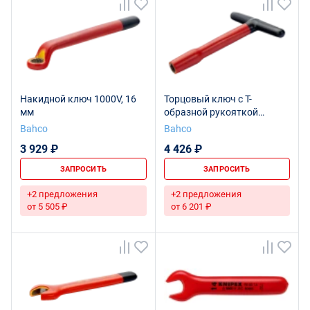
Накидной ключ 1000V, 16
Торцовый ключ с Т-
мм
образной рукояткой
изолированный, 16 мм
Bahco
Bahco
3 929 ₽
4 426 ₽
ЗАПРОСИТЬ
ЗАПРОСИТЬ
+2 предложения
+2 предложения
от 5 505 ₽
от 6 201 ₽