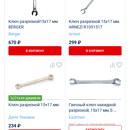
Ключ разрезной15x17 мм
Ключ разрезной 15x17 мм.
BERGER
ARNEZI R1051517
Berger
Arnezi
670 ₽
299 ₽
В КОРЗИНУ
В КОРЗИНУ
Стало дешевле
Ключ разрезной 15×17 мм
Гаечный ключ накидной
разрезной, 15x17 мм, E-
2104
Дело Техники
Eastman
Нет цены от производителя
234 ₽
ЗАПРОСИТЬ