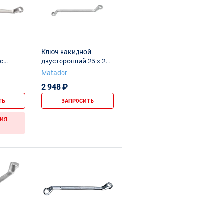
Ключ накидной
с
двусторонний 25 x 28
28 мм
мм
Matador
2 948 ₽
ТЬ
ЗАПРОСИТЬ
ия