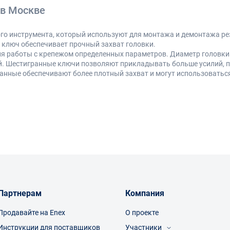
 в Москве
го инструмента, который используют для монтажа и демонтажа ре
 ключ обеспечивает прочный захват головки.
я работы с крепежом определенных параметров. Диаметр головки 
ей. Шестигранные ключи позволяют прикладывать больше усилий, п
нные обеспечивают более плотный захват и могут использоваться
мента:
т, если полностью открыт доступ к гаечному соединению;
нодоступных местах, некоторые производители оснащают инструме
ция позволяет снижать усилия при откручивании резьбы);
ниченном пространстве, к примеру, для работы с автомобильными 
Партнерам
Компания
тавливать из нержавеющей стали, титана, сплавов цветных метал
ой инструмент отличается высокой прочностью, долговечностью и
огию оцинковки для повышения антикоррозийных свойств.
Продавайте на Enex
О проекте
 но цена окупается уникальными эксплуатационными характеристи
Инструкции для поставщиков
Участники