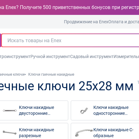
на Enex? Получите 500 приветственных бонусов при регист
Продвижение на Enex
Оплата и дост
троинструмент
Ручной инструмент
Садовый инструмент
Измеритель
аечные ключи
Ключи гаечные накидные
ечные ключи 25x28 мм
Ключи накидные
Ключи накидные
двусторонние
односторонние
прямые
коленчатые
Ключи накидные
Ключи накидные С-
разрезные
образные