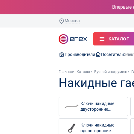
Впервые 
Москва
КАТАЛОГ
Производители
Посетители
Элек
Главная
Каталог
Ручной инструмент
Г
Накидные га
Ключи накидные
двусторонние
коленчатые
Ключи накидные
односторонние