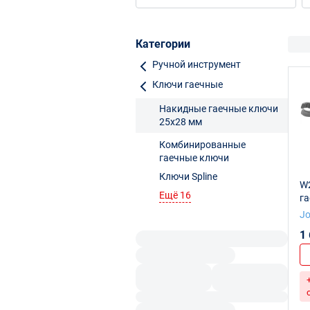
ударные
Категории
Ручной инструмент
Ключи гаечные
Накидные гаечные ключи
25x28 мм
Комбинированные
гаечные ключи
Ключи Spline
W
Ещё 16
га
2
J
1