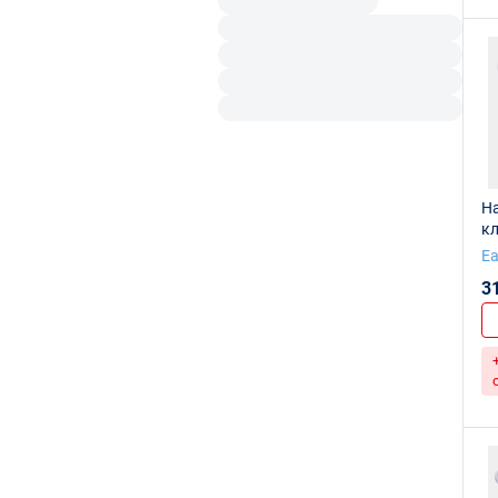
Н
кл
E
3