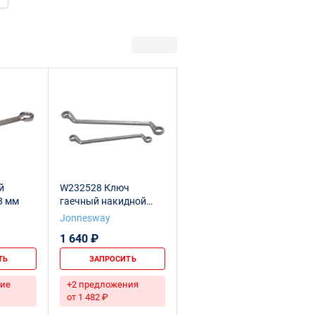
й
W232528 Ключ
8 мм
гаечный накидной
изогнутый 75°, 25х28
Jonnesway
мм
1 640 ₽
ТЬ
ЗАПРОСИТЬ
ие
+2 предложения
от 1 482 ₽