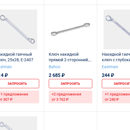
акидной гаечный
Ключ накидной
Накидной гае
юч, 25x28, E-2407
прямой 2-сторонний,
ключ с глубок
25х28 мм
смещением, 25
astman
Bahco
Eastman
E-2006
14 ₽
2 685 ₽
244 ₽
ЗАПРОСИТЬ
ЗАПРОСИТЬ
ЗАПРОСИ
+1 предложение
+2 предложения
+1 предложен
от 307 ₽
от 3 762 ₽
от 240 ₽