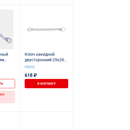
чный
Ключ накидной
им
двусторонний 25х28
x28 мм,
мм сатин финиш
Hörtz
HORTZ
618 ₽
ТЬ
В КОРЗИНУ
ие