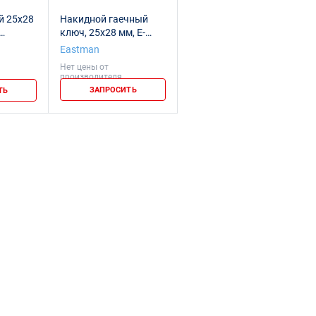
й 25x28
Накидной гаечный
ключ, 25x28 мм, E-
2409A
Eastman
Нет цены от
производителя
ЗАПРОСИТЬ
ТЬ