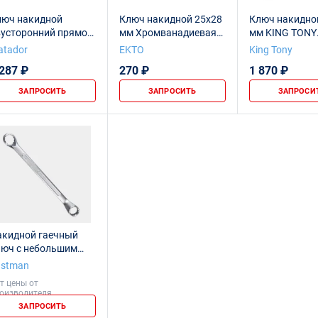
люч накидной
Ключ накидной 25х28
Ключ накидно
вусторонний прямой
мм Хромванадиевая
мм KING TONY
 x 28 мм
сталь. (Сатин)
19702528
atador
EKTO
King Tony
 287 ₽
270 ₽
1 870 ₽
ЗАПРОСИТЬ
ЗАПРОСИТЬ
ЗАПРОСИ
акидной гаечный
люч с небольшим
ещением, 25x28 мм,
astman
2007
т цены от
оизводителя
ЗАПРОСИТЬ