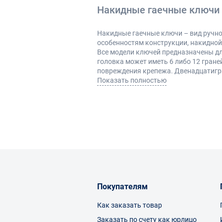
Накидные гаечные ключи
Накидные гаечные ключи – вид ручно
особенностям конструкции, накидной
Все модели ключей предназначены дл
головка может иметь 6 либо 12 гран
повреждения крепежа. Двенадцатигра
обращают внимание на форму инстру
Показать полностью
прямые накидные ключи подойду
коленчатые используют в труд
L-образные (подобная конструк
серповидные (применяют в огра
станков и т.д.).
Материалы изготовления
Покупателям
Накидные гаечные ключи могут изго
являются модели из нержавейки. Так
дополнительно использовать технол
Как заказать товар
Титановый инструмент стоит дорого,
Заказать по счету как юрлицо