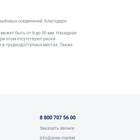
зьбовых соединений. Благодаря
может быть от 8 до 50 мм. Накидная
ри этом отсутствуют риски
 в труднодоступных местах. Также
нт головкой на шарнирах;
соединениями, при сборке и ремонте
8 800 707 56 00
лов. Самыми распространенными
 надежностью. Производители могут
Заказать звонок
ками. Такой ключ устойчив к
info@enex.market