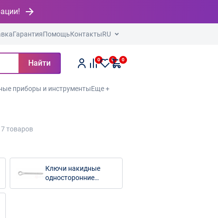
рации!
авка
Гарантия
Помощь
Контакты
RU
0
0
0
Найти
ные приборы и инструменты
Еще +
17
товаров
Ключи накидные
односторонние
прямые