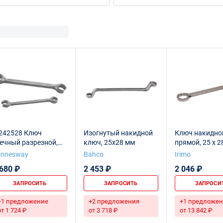
242528 Ключ
Изогнутый накидной
Ключ накидно
ечный разрезной,
ключ, 25х28 мм
прямой, 25 x 2
5х28 мм
onnesway
Bahco
Irimo
 680 ₽
2 453 ₽
2 046 ₽
ЗАПРОСИТЬ
ЗАПРОСИТЬ
ЗАПРОСИ
+1 предложение
+2 предложения
+1 предложен
от 1 724 ₽
от 3 718 ₽
от 13 842 ₽