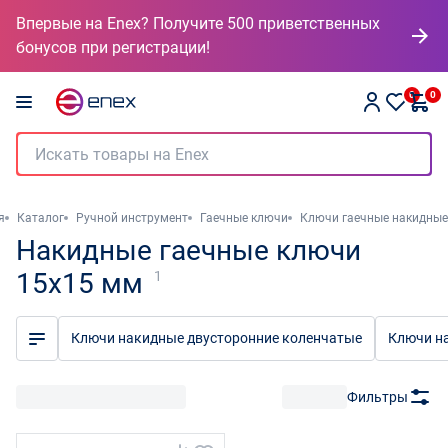
Впервые на Enex? Получите 500 приветственных
бонусов при регистрации!
0
0
я
Каталог
Ручной инструмент
Гаечные ключи
Ключи гаечные накидные
Накидные гаечные ключи
15x15 мм
1
Ключи накидные двусторонние коленчатые
Ключи н
Фильтры