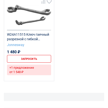
W24A11515 Ключ гаечный
разрезной с гибкой
головкой, 15 мм
Jonnesway
1 480 ₽
ЗАПРОСИТЬ
+1 предложение
от 1 548 ₽