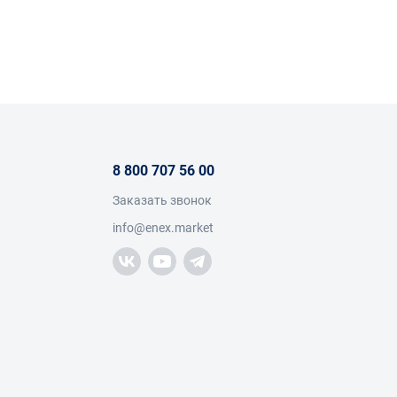
8 800 707 56 00
Заказать звонок
тное покрытие предотвращает
info@enex.market
нте техники. Они подходят для
ает общую эффективность