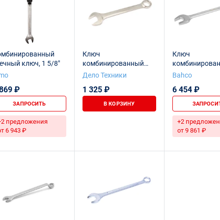
омбинированный
Ключ
Ключ
ечный ключ, 1 5/8"
комбинированный
комбинирован
дюймовый 1-5/8"
5/8", хромиро
imo
Дело Техники
Bahco
 869 ₽
1 325 ₽
6 454 ₽
ЗАПРОСИТЬ
В КОРЗИНУ
ЗАПРОСИ
+2 предложения
+2 предложен
от 6 943 ₽
от 9 861 ₽