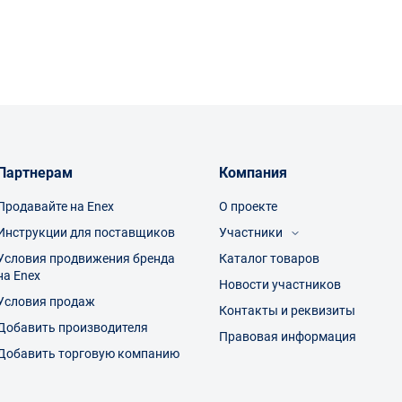
условиях
тствия необходимости менять инструмент
яются
репежу
Партнерам
Компания
тво обработки
ступа
олагаемые нагрузки
Продавайте на Enex
О проекте
отличается высокой прочностью и устойчивостью к износу, а защи
Инструкции для поставщиков
Участники
в автосервисах, строительстве, при монтаже оборудования и ремо
Условия продвижения бренда
Каталог товаров
Посетители
ых соединений и часто становятся основой набора инструментов.
на Enex
Производители
Новости участников
обеспечивает точную работу, снижает риск повреждений и повыш
Торговые компании
Условия продаж
Контакты и реквизиты
Добавить производителя
Правовая информация
Добавить торговую компанию