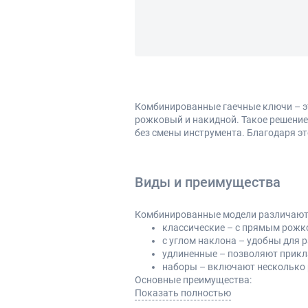
Комбинированные гаечные ключи – эт
рожковый и накидной. Такое решение
без смены инструмента. Благодаря эт
Виды и преимущества
Комбинированные модели различаются
классические – с прямым рож
с углом наклона – удобны для 
удлиненные – позволяют прикл
наборы – включают несколько 
Основные преимущества:
Показать полностью
универсальность за счет двух 
надежный захват крепежа без 