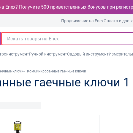
на Enex? Получите 500 приветственных бонусов при регист
Продвижение на Enex
Оплата и дост
троинструмент
Ручной инструмент
Садовый инструмент
Измеритель
аечные ключи
Комбинированные гаечные ключи
нные гаечные ключи 1