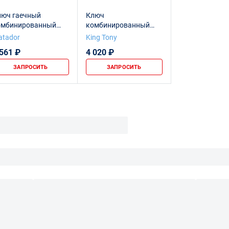
люч гаечный
Ключ
омбинированный
комбинированный
5/8 "
1&5/8" KING TONY
atador
King Tony
5071-52
 561 ₽
4 020 ₽
ЗАПРОСИТЬ
ЗАПРОСИТЬ