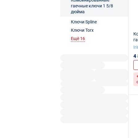
Комбинированные
гаечные ключи 1 5/8
дюйма
Ключи Spline
Ключи Torx
К
Ещё 16
га
Ir
4