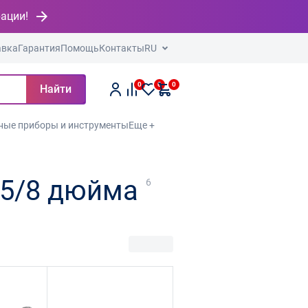
рации!
авка
Гарантия
Помощь
Контакты
RU
0
0
0
Найти
ные приборы и инструменты
Еще +
 5/8 дюйма
6