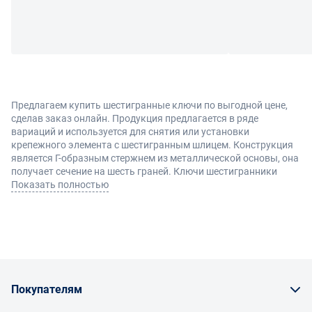
Предлагаем купить шестигранные ключи по выгодной цене,
сделав заказ онлайн. Продукция предлагается в ряде
вариаций и используется для снятия или установки
крепежного элемента с шестигранным шлицем. Конструкция
является Г-образным стержнем из металлической основы, она
получает сечение на шесть граней. Ключи шестигранники
стоит купить для сборки мебели, разных конструкций или
Показать полностью
ремонта авто.
Виды
У нас в каталоге поддерживается хороший выбор, чтобы
каждый нашел вариант, который соответствует всем
Покупателям
требованиям. В том числе востребованы стандартные