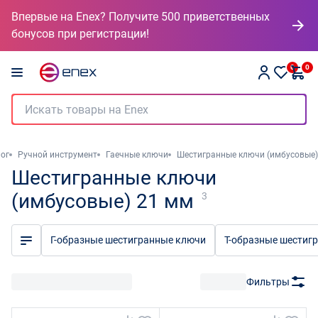
Впервые на Enex? Получите 500 приветственных
бонусов при регистрации!
0
0
ог
Ручной инструмент
Гаечные ключи
Шестигранные ключи (имбусовые)
Шестигранные ключи
(имбусовые) 21 мм
3
Г-образные шестигранные ключи
Т-образные шестиг
Фильтры