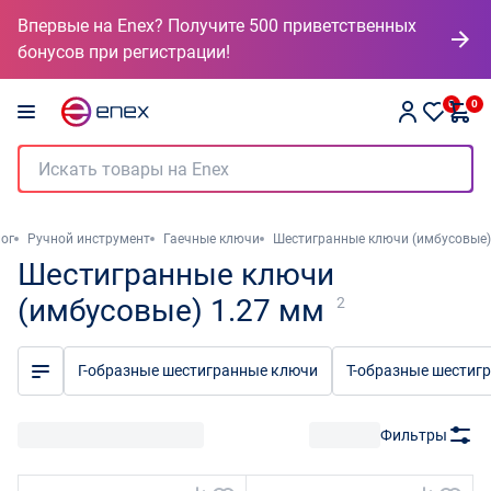
Впервые на Enex? Получите 500 приветственных
бонусов при регистрации!
0
0
ог
Ручной инструмент
Гаечные ключи
Шестигранные ключи (имбусовые)
Шестигранные ключи
(имбусовые) 1.27 мм
2
Г-образные шестигранные ключи
Т-образные шестиг
Фильтры