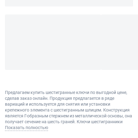
Предлагаем купить шестигранные ключи по выгодной цене,
сделав заказ онлайн. Продукция предлагается в ряде
вариаций и используется для снятия или установки
крепежного элемента с шестигранным шлицем. Конструкция
является Г-образным стержнем из металлической основы, она
получает сечение на шесть граней. Ключи шестигранники
стоит купить для сборки мебели, разных конструкций или
Показать полностью
ремонта авто.