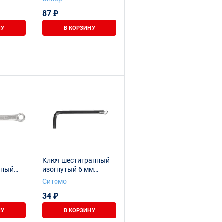
NCMV
87 ₽
НУ
В КОРЗИНУ
Ключ шестигранный
нный
изогнутый 6 мм
SITOMO
Ситомо
е
34 ₽
м
НУ
В КОРЗИНУ