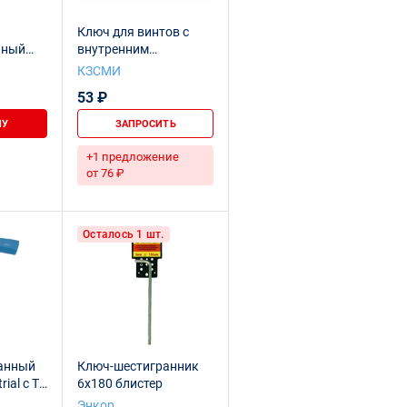
Ключ для винтов с
нный
внутренним
шестигранником S6
КЗСМИ
6х6 мм
Ц15хр.бцв.
53 ₽
 HORTZ
НУ
ЗАПРОСИТЬ
+1 предложение
от 76 ₽
Осталось 1 шт.
анный
Ключ-шестигранник
al с Т-
6х180 блистер
яткой 6
Энкор