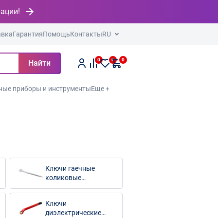
рации!
авка
Гарантия
Помощь
Контакты
RU
0
0
0
Найти
ные приборы и инструменты
Еще +
Ключи гаечные
коликовые
монтажные
Ключи
диэлектрические