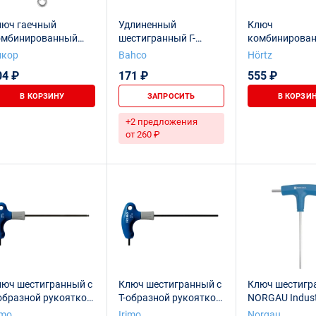
люч гаечный
Удлиненный
Ключ
омбинированный
шестигранный Г-
комбинирова
x6
образный ключ, 6 x
трещоточный
нкор
Bahco
Hörtz
186 мм
реверсивный 
04 ₽
171 ₽
555 ₽
хромирование
В КОРЗИНУ
ЗАПРОСИТЬ
В КОРЗИ
+2 предложения
от 260 ₽
люч шестигранный с
Ключ шестигранный с
Ключ шестигр
образной рукояткой,
Т-образной рукояткой,
NORGAU Industri
 шаровым
6x200 мм
образной руко
imo
Irimo
Norgau