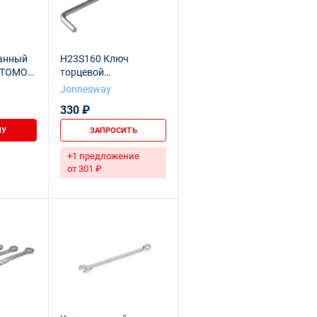
анный
H23S160 Ключ
SITOMO
торцевой
шестигранный
Jonnesway
удлиненный с шаром
330 ₽
для изношенного
крепежа, H6
НУ
ЗАПРОСИТЬ
+1 предложение
от 301 ₽