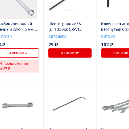
омбинированный
Шестигранник *6
Ключ шестигр
ечный ключ, 6 мм, E-
(L=135мм; CR-V)
изогнутый 6 
405
АвтоDело 30326
BELARUS
astman
Автодело
Ситомо
8 ₽
29 ₽
102 ₽
ЗАПРОСИТЬ
В КОРЗИНУ
В КОРЗИ
+1 предложение
от 27 ₽