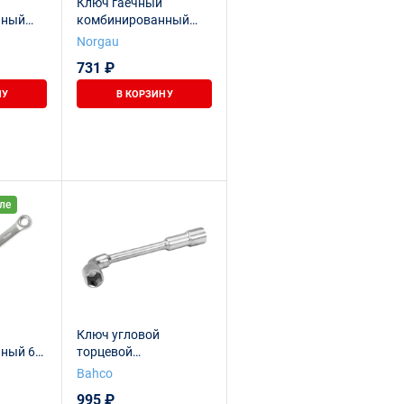
Ключ гаечный
нный
комбинированный
идной
NORGAU Industrial 6
Norgau
),
мм, N7-6
731 ₽
045006
НУ
В КОРЗИНУ
ле
Ключ угловой
ный 6
торцевой
1030006
двусторонний 6х6
Bahco
граней, 6 мм
995 ₽