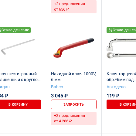
+2 предложения
от 656 ₽
Стало дешевле
Стало дешев
люч шестигранный
Накидной ключ 1000V,
Ключ торцевой
линенный с круглой
6 мм
обр.*6мм под
оловкой NORGAU
шпильку "Profe
orgau
Bahco
Автодело
dustrial 6 мм, N42EL-
(АвтоDело) 40
34 ₽
3 045 ₽
119 ₽
В КОРЗИНУ
ЗАПРОСИТЬ
В КОРЗИ
+2 предложения
от 4 266 ₽