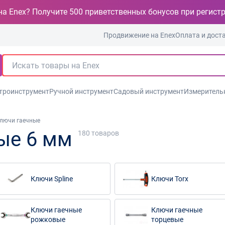
на Enex? Получите 500 приветственных бонусов при регист
Продвижение на Enex
Оплата и дост
троинструмент
Ручной инструмент
Садовый инструмент
Измеритель
лючи гаечные
ые 6 мм
180
товаров
Ключи Spline
Ключи Torx
Ключи гаечные
Ключи гаечные
рожковые
торцевые