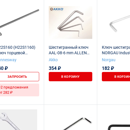
22S160 (H22S1160)
Шестигранный ключ
Ключ шестигр
люч торцевой
AAL-08-6 mm ALLEN
NORGAU Industr
естигранный
KEY
мм, N42-6
onnesway
Akko
Norgau
длиненный для
40 ₽
354 ₽
182 ₽
зношенного
епежа, H6
ЗАПРОСИТЬ
В КОРЗИНУ
В КОРЗИ
+2 предложения
от 282 ₽