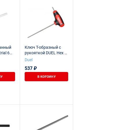
анный
Ключ Т-образный с
ial 6
рукояткой DUEL Hex с
шаром 6мм, DL11-060-
Duel
200
537 ₽
НУ
В КОРЗИНУ