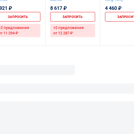
хромированный, 42
42
 921 ₽
8 617 ₽
4 460 ₽
мм
ЗАПРОСИТЬ
ЗАПРОСИТЬ
ЗАПРОСИ
+2 предложения
+2 предложения
от 11 294 ₽
от 12 287 ₽