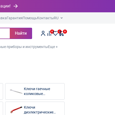
рации!
авка
Гарантия
Помощь
Контакты
RU
0
0
0
Найти
ные приборы и инструменты
Еще +
Ключи гаечные
коликовые
монтажные
Ключи
диэлектрические