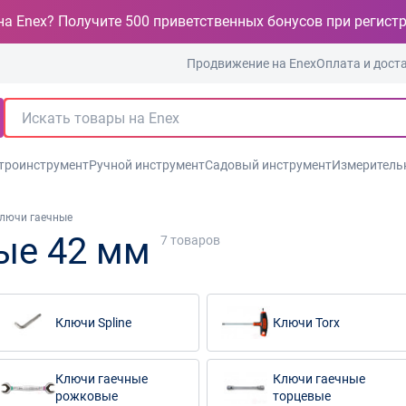
на Enex? Получите 500 приветственных бонусов при регист
Продвижение на Enex
Оплата и дост
троинструмент
Ручной инструмент
Садовый инструмент
Измеритель
лючи гаечные
ые 42 мм
7
товаров
Ключи Spline
Ключи Torx
Ключи гаечные
Ключи гаечные
рожковые
торцевые