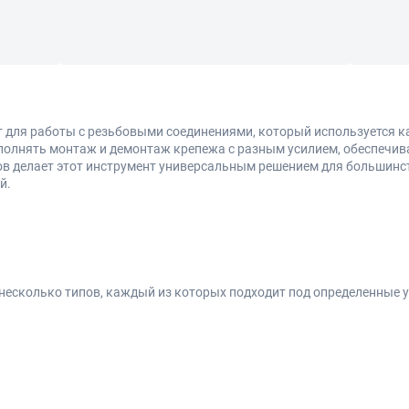
 для работы с резьбовыми соединениями, который используется как
олнять монтаж и демонтаж крепежа с разным усилием, обеспечив
ов делает этот инструмент универсальным решением для большинст
й.
есколько типов, каждый из которых подходит под определенные у
го доступа в ограниченном пространстве
ный захват и снижают риск повреждения граней
ва типа в одном инструменте
ть с разными размерами без смены инструмента
– для точных или нестандартных задач
румента: