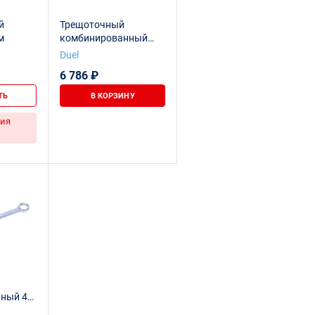
й
Трещоточный
м
комбинированный
ключ DUEL 42мм,
Duel
длина 503 мм,
6 786 ₽
12500042
ТЬ
В КОРЗИНУ
ия
ный 42
1071-