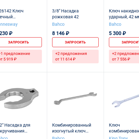
26142 Ключ
3/8" Насадка
Ключ накидно
аечный
рожковая 42
ударный, 42 м
омбинированный, 42
onnesway
Bahco
Bahco
м
 230 ₽
8 146 ₽
5 300 ₽
ЗАПРОСИТЬ
ЗАПРОСИТЬ
ЗАПРОСИ
+1 предложение
+2 предложения
+2 предложен
от 5 919 ₽
от 11 614 ₽
от 7 556 ₽
2" Насадка для
Комбинированный
Ключ
ткручивания
изогнутый ключ
комбинирован
нусных гаек 42 мм
Dynamic-Drive™,
мм KING TONY 
ahco
Bahco
King Tony