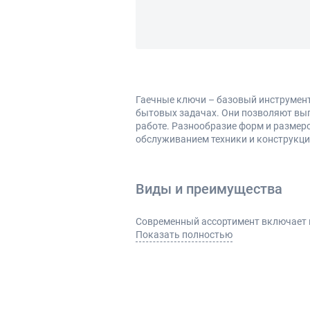
Гаечные ключи – базовый инструмент
бытовых задачах. Они позволяют вып
работе. Разнообразие форм и размер
обслуживанием техники и конструкци
Виды и преимущества
Современный ассортимент включает н
Показать полностью
рожковые – удобны для быстро
накидные – обеспечивают плот
комбинированные – сочетают д
разводные – позволяют работа
специализированные варианты 
Основные преимущества такого инст