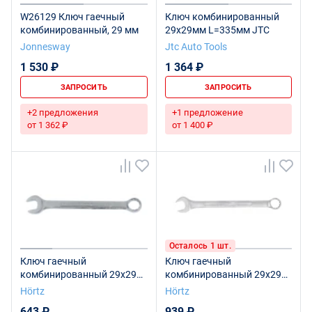
W26129 Ключ гаечный
Ключ комбинированный
комбинированный, 29 мм
29х29мм L=335мм JTC
Jonnesway
Jtc Auto Tools
1 530 ₽
1 364 ₽
ЗАПРОСИТЬ
ЗАПРОСИТЬ
+2 предложения
+1 предложение
от 1 362 ₽
от 1 400 ₽
Осталось 1 шт.
Ключ гаечный
Ключ гаечный
комбинированный 29х29
комбинированный 29х29
мм хромирование HORTZ
мм сатин финиш HORTZ
Hörtz
Hörtz
643 ₽
939 ₽