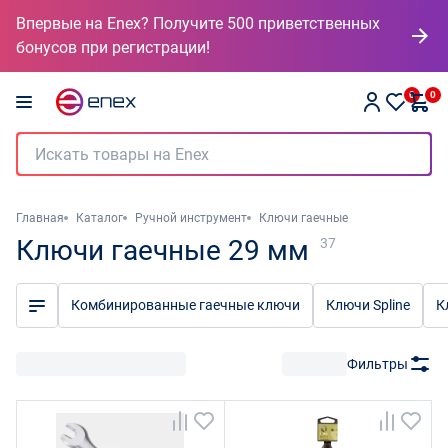
Впервые на Enex? Получите 500 приветственных
бонусов при регистрации!
0
0
Главная
Каталог
Ручной инструмент
Ключи гаечные
Ключи гаечные 29 мм
37
Комбинированные гаечные ключи
Ключи Spline
К
Фильтры