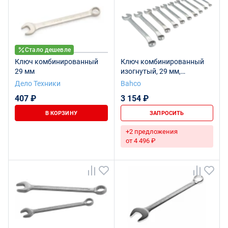
Стало дешевле
Ключ комбинированный
Ключ комбинированный
29 мм
изогнутый, 29 мм,
хромированный
Дело Техники
Bahco
407 ₽
3 154 ₽
В КОРЗИНУ
ЗАПРОСИТЬ
+2 предложения
от 4 496 ₽