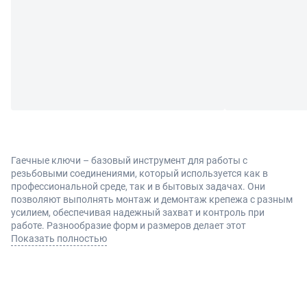
Гаечные ключи – базовый инструмент для работы с
резьбовыми соединениями, который используется как в
профессиональной среде, так и в бытовых задачах. Они
позволяют выполнять монтаж и демонтаж крепежа с разным
усилием, обеспечивая надежный захват и контроль при
работе. Разнообразие форм и размеров делает этот
инструмент универсальным решением для большинства
Показать полностью
задач, связанных с обслуживанием техники и конструкций.
Виды и преимущества