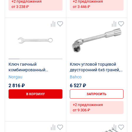
+2 предложения
+2 предложения
от 3 238 ₽
от 3 446 ₽
Ключ гаечный
Ключ угловой торцевой
комбинированный
двусторонний 6х6 граней,
NORGAU Industrial 29 мм,
29 мм
Norgau
Bahco
N7-29
2 816 ₽
6 527 ₽
В КОРЗИНУ
ЗАПРОСИТЬ
+2 предложения
от 9 306 ₽