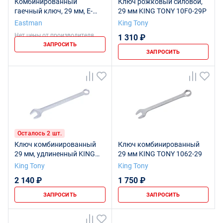
Комбинированный
Ключ рожковый силовой,
гаечный ключ, 29 мм, E-
29 мм KING TONY 10F0-29P
2405
Eastman
King Tony
Нет цены от производителя
1 310 ₽
ЗАПРОСИТЬ
ЗАПРОСИТЬ
Осталось 2 шт.
Ключ комбинированный
Ключ комбинированный
29 мм, удлиненный KING
29 мм KING TONY 1062-29
TONY 1061-29
King Tony
King Tony
2 140 ₽
1 750 ₽
ЗАПРОСИТЬ
ЗАПРОСИТЬ