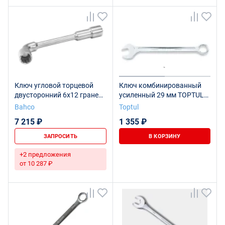
Ключ угловой торцевой
Ключ комбинированный
двусторонний 6х12 граней,
усиленный 29 мм TOPTUL
29 мм
AAEW2929
Bahco
Toptul
7 215 ₽
1 355 ₽
ЗАПРОСИТЬ
В КОРЗИНУ
+2 предложения
от 10 287 ₽