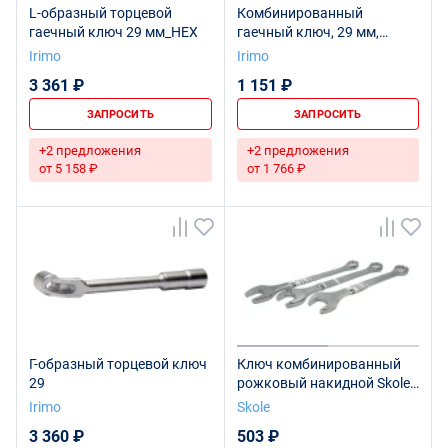
L-образный торцевой
Комбинированный
гаечный ключ 29 мм_HEX
гаечный ключ, 29 мм,
промышленная упаковка
Irimo
Irimo
3 361 ₽
1 151 ₽
ЗАПРОСИТЬ
ЗАПРОСИТЬ
+2 предложения
+2 предложения
от 5 158 ₽
от 1 766 ₽
Г-образный торцевой ключ
Ключ комбинированный
29
рожковый накидной Skole
29 мм (KK1) 1шт/уп KK1-
Irimo
Skole
045029
3 360 ₽
503 ₽