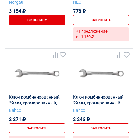
изогнутый NORGAU
Norgau
NEO
Industrial 29, N7B-29
3 154 ₽
778 ₽
В КОРЗИНУ
ЗАПРОСИТЬ
+1 предложение
от 1 169 ₽
Ключ комбинированный,
Ключ комбинированный,
29 мм, хромированный,
29 мм, хромированный
розничная упаковка
Bahco
Bahco
2 271 ₽
2 246 ₽
ЗАПРОСИТЬ
ЗАПРОСИТЬ