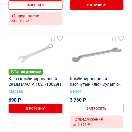
ЗАПРОСИТЬ
В КОРЗИНУ
+2 предложения
от 5 156 ₽
Стало дешевле
Ключ комбинированный
Комбинированный
29 мм МАСТАК 021-10029H
изогнутый ключ Dynamic-
Drive™, хромированный, 29
Мастак
Bahco
мм
690 ₽
3 760 ₽
В КОРЗИНУ
ЗАПРОСИТЬ
+2 предложения
от 5 361 ₽