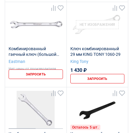
НЕТ ИЗОБРАЖЕНИЯ
Комбинированный
Ключ комбинированный
гаечный ключ (большой
29 мм KING TONY 1060-29
длины), 29 мм, E-4111
Eastman
King Tony
Нет цены от производителя
1 430 ₽
ЗАПРОСИТЬ
ЗАПРОСИТЬ
Осталось 5 шт.