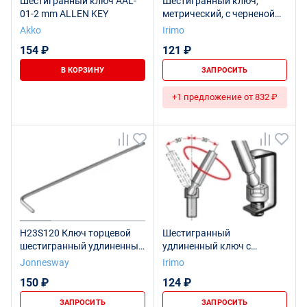
Шестигранный ключ AAL-
Шестигранный ключ,
01-2 mm ALLEN KEY
метрический, с черненой
поверхностью, длинный, с
Akko
Irimo
шаровым наконечником, 2
154 ₽
121 ₽
мм
В КОРЗИНУ
ЗАПРОСИТЬ
+1 предложение от 832 ₽
H23S120 Ключ торцевой
Шестигранный
шестигранный удлиненный
удлиненный ключ с
с шаром для изношенного
шаровым наконечником, 2
Jonnesway
Irimo
крепежа, H2
мм, розничная упаковка
150 ₽
124 ₽
ЗАПРОСИТЬ
ЗАПРОСИТЬ