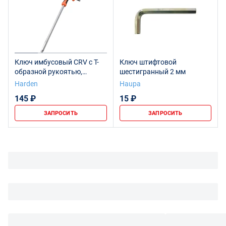
Ключ имбусовый CRV c Т-
Ключ штифтовой
образной рукоятью,
шестигранный 2 мм
шарообразная головка,
Harden
Haupa
2X75mm // HARDEN
145 ₽
15 ₽
ЗАПРОСИТЬ
ЗАПРОСИТЬ