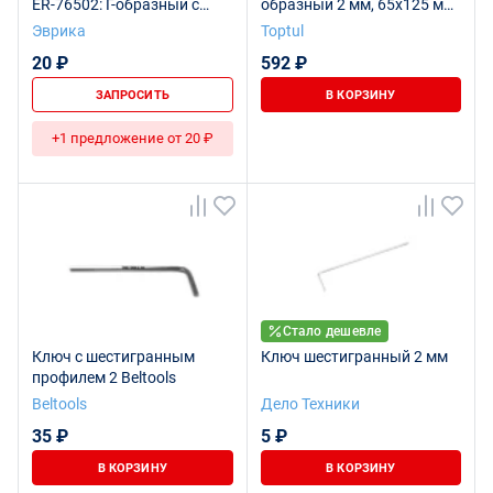
ER-76502: Г-образный с
образный 2 мм, 65х125 мм
шаром ЭВРИКА /1/600
TOPTUL AGDB0213
Эврика
Toptul
20 ₽
592 ₽
ЗАПРОСИТЬ
В КОРЗИНУ
+1 предложение от 20 ₽
Стало дешевле
Ключ с шестигранным
Ключ шестигранный 2 мм
профилем 2 Beltools
Beltools
Дело Техники
35 ₽
5 ₽
В КОРЗИНУ
В КОРЗИНУ