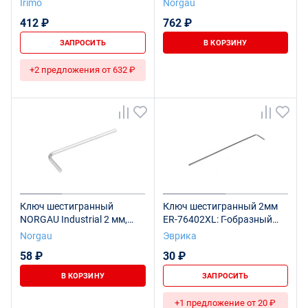
Irimo
Norgau
NT42-2, SNCMV
412 ₽
762 ₽
ЗАПРОСИТЬ
В КОРЗИНУ
+2 предложения от 632 ₽
Ключ шестигранный
Ключ шестигранный 2мм
NORGAU Industrial 2 мм,
ER-76402XL: Г-образный
N42-2
экстрадлинный ЭВРИКА
Norgau
Эврика
/1/50/300
58 ₽
30 ₽
В КОРЗИНУ
ЗАПРОСИТЬ
+1 предложение от 20 ₽