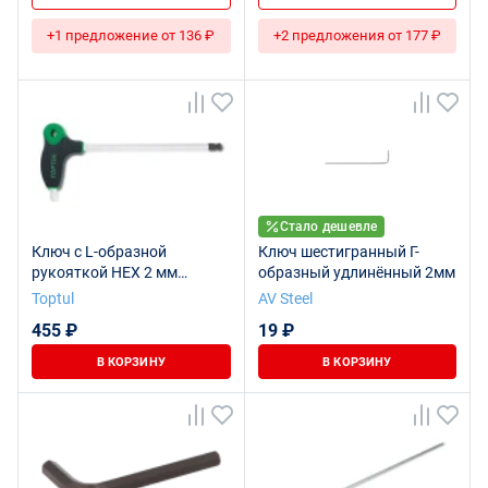
+1 предложение от 136 ₽
+2 предложения от 177 ₽
Стало дешевле
Ключ с L-образной
Ключ шестигранный Г-
рукояткой HEX 2 мм
образный удлинённый 2мм
TOPTUL AGCD0214
Toptul
AV Steel
455 ₽
19 ₽
В КОРЗИНУ
В КОРЗИНУ