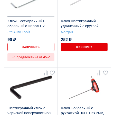
Ключ шестигранный Г-
Ключ шестигранный
образный с шаром H2,
удлиненный с круглой
длина 75мм JTC
головкой NORGAU
Jtc Auto Tools
Norgau
Industrial 2 мм, N42EL-2
90 ₽
252 ₽
ЗАПРОСИТЬ
В КОРЗИНУ
+1 предложение от 45 ₽
Шестигранный ключ с
Ключ Т-образный с
черненой поверхностью 2
рукояткой DUEL Hex 2мм,