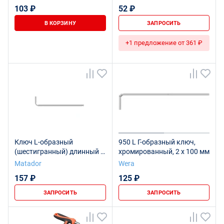
TOPTUL AGBE0210
103 ₽
52 ₽
В КОРЗИНУ
ЗАПРОСИТЬ
+1 предложение от 361 ₽
Ключ L-образный
950 L Г-образный ключ,
(шестигранный) длинный с
хромированный, 2 x 100 мм
шаровой головкой 2 мм
Matador
Wera
157 ₽
125 ₽
ЗАПРОСИТЬ
ЗАПРОСИТЬ