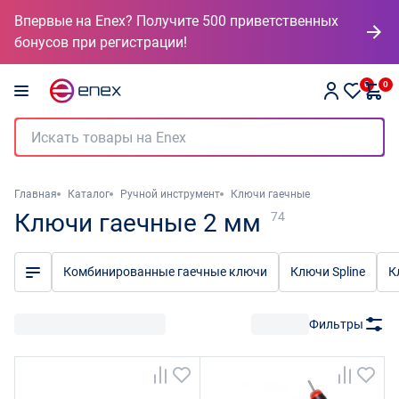
Впервые на Enex? Получите 500 приветственных
бонусов при регистрации!
0
0
Главная
Каталог
Ручной инструмент
Ключи гаечные
Ключи гаечные 2 мм
74
Комбинированные гаечные ключи
Ключи Spline
К
Фильтры