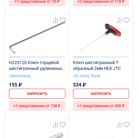
+1 предложение от 70 ₽
+2 предложения от 118 ₽
H22S120 Ключ торцевой
Ключ шестигранный Т-
шестигранный удлиненный
образный 2мм HEX JTC
для изношенного крепежа,
Jonnesway
Jtc Auto Tools
H2
155 ₽
534 ₽
ЗАПРОСИТЬ
ЗАПРОСИТЬ
+1 предложение от 138 ₽
+1 предложение от 450 ₽