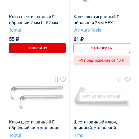
Ключ шестигранный Г-
Ключ шестигранный Г-
образный 2 мм L=52 мм
образный 2мм HEX
TOPTUL AGAS0205
удлиненный L=75мм JTC
Toptul
Jtc Auto Tools
55 ₽
61 ₽
В КОРЗИНУ
ЗАПРОСИТЬ
+1 предложение от 40 ₽
НЕТ ИЗОБРАЖЕНИЯ
Ключ шестигранный Г-
Шестигранный ключ,
образный экстрадлинный
длинный, с черненой
с шаром 2 мм L=102 мм
поверхностью, 2 мм
Toptul
Irimo