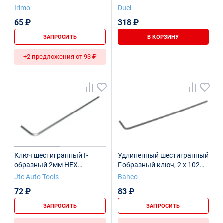
мм, розничная упаковка
DLK10-020-100
Irimo
Duel
65 ₽
318 ₽
ЗАПРОСИТЬ
В КОРЗИНУ
+2 предложения от 93 ₽
Ключ шестигранный Г-
Удлиненный шестигранный
образный 2мм HEX
Г-образный ключ, 2 x 102
экстрадлинный L=100мм
мм
Jtc Auto Tools
Bahco
JTC
72 ₽
83 ₽
ЗАПРОСИТЬ
ЗАПРОСИТЬ