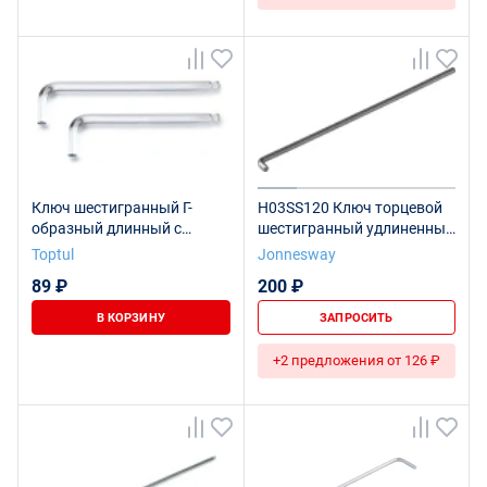
Ключ шестигранный Г-
H03SS120 Ключ торцевой
образный длинный с
шестигранный удлиненный
шаром 2 мм L=77 мм
для труднодоступных мест,
Toptul
Jonnesway
TOPTUL AGBL0208
Н2
89 ₽
200 ₽
В КОРЗИНУ
ЗАПРОСИТЬ
+2 предложения от 126 ₽