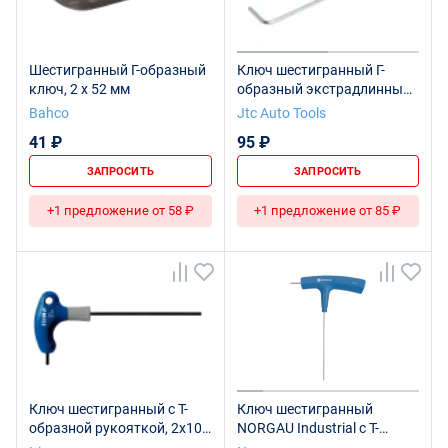
Шестигранный Г-образный
Ключ шестигранный Г-
ключ, 2 x 52 мм
образный экстрадлинный
с шаром H2, длина 100мм
Bahco
Jtc Auto Tools
JTC
41 ₽
95 ₽
ЗАПРОСИТЬ
ЗАПРОСИТЬ
+1 предложение от 58 ₽
+1 предложение от 85 ₽
Ключ шестигранный с Т-
Ключ шестигранный
образной рукояткой, 2x100
NORGAU Industrial с Т-
мм
образной рукояткой 2 мм,