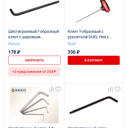
Шестигранный Г-образный
Ключ Т-образный с
ключ с шаровым
рукояткой DUEL Hex с
наконечником, 2 мм
шаром 2мм, DL11-020-100
Bahco
Duel
178 ₽
330 ₽
ЗАПРОСИТЬ
В КОРЗИНУ
+2 предложения от 254 ₽