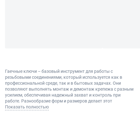
Гаечные ключи – базовый инструмент для работы с
резьбовыми соединениями, который используется как в
профессиональной среде, так и в бытовых задачах. Они
позволяют выполнять монтаж и демонтаж крепежа с разным
усилием, обеспечивая надежный захват и контроль при
работе. Разнообразие форм и размеров делает этот
инструмент универсальным решением для большинства
Показать полностью
задач, связанных с обслуживанием техники и конструкций.
Виды и преимущества