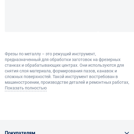
Фрезы по металлу – это режущий инструмент,
предназначенный для обработки заготовок на фрезерных
станках и обрабатывающих центрах. Они используются для
снятия слоя материала, формирования пазов, канавок и
сложных поверхностей. Такой инструмент востребован в
машиностроении, производстве деталей и ремонтных работах,
где важны точность и стабильность результата.
Показать полностью
Виды и преимущества
Фрезы по металлу различаются по конструкции и назначению,
что позволяет подобрать оптимальный вариант под
конкретные задачи:
Покупателям