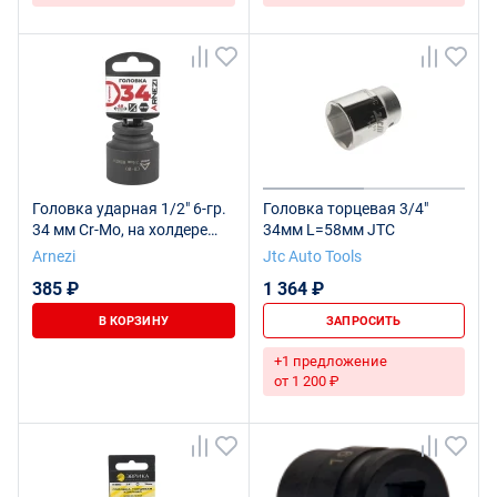
Головка ударная 1/2" 6-гр.
Головка торцевая 3/4"
34 мм Cr-Mo, на холдере
34мм L=58мм JTC
ARNEZI R0300234
Arnezi
Jtc Auto Tools
385 ₽
1 364 ₽
В КОРЗИНУ
ЗАПРОСИТЬ
+1 предложение
от 1 200 ₽