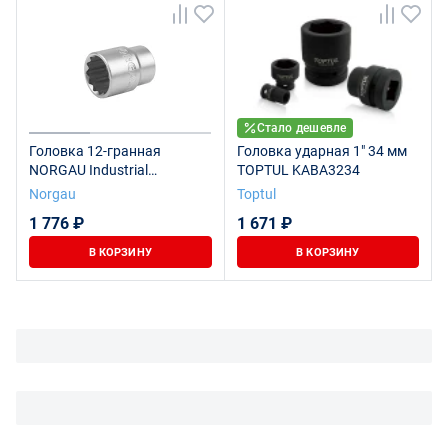
Стало дешевле
Головка 12-гранная
Головка ударная 1" 34 мм
NORGAU Industrial
TOPTUL KABA3234
торцевая 3/4", 34 мм, ND32-
Norgau
Toptul
34
1 776 ₽
1 671 ₽
В КОРЗИНУ
В КОРЗИНУ