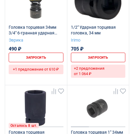
Головка торцевая 34мм
1/2" Ударная торцевая
3/4" 6-гранная ударная
головка, 34 мм
L=50мм (с держателем)
Эврика
Irimo
ЭВРИКА ER-95922H 1/27
490 ₽
705 ₽
ЗАПРОСИТЬ
ЗАПРОСИТЬ
+2 предложения
+1 предложение от 610 ₽
от 1 064 ₽
Осталось 8 шт.
Головка торцевая
Головка торцевая 1" 34мм