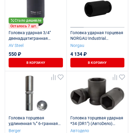
Стало дешевле
Осталось 7 шт.
Головка ударная 3/4"
Головка ударная торцевая
двенадцатигранная
NORGAU Industrial
удлиненная 34мм "AV Steel"
шестигранная удлиненная
AV Steel
Norgau
AV-731134
3/4’’, 34 мм, N32KL
550 ₽
4 134 ₽
В КОРЗИНУ
В КОРЗИНУ
Головка торцевая
Головка торцевая ударная
удлиненная ½” 6-гранная
*34 (DR1") (АвтоDело)
SuperLock 34 мм BERGER
40354
Berger
Автодело