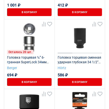
BG2087
1 001 ₽
412 ₽
В КОРЗИНУ
В КОРЗИНУ
Осталось 20 шт.
Головка торцевая ½” 6-
Головка торцевая сменная
гранная SuperLock 34мм
ударная глубокая 34 1/2"
BERGER
HORTZ
Berger
Hörtz
694 ₽
586 ₽
В КОРЗИНУ
В КОРЗИНУ