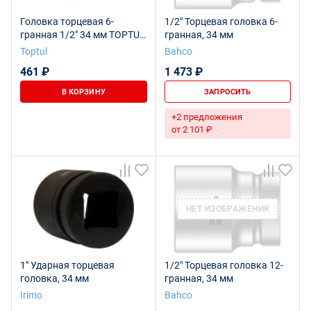
Головка торцевая 6-
1/2" Торцевая головка 6-
гранная 1/2" 34 мм TOPTUL
гранная, 34 мм
BAEA1634
Toptul
Bahco
461 ₽
1 473 ₽
В КОРЗИНУ
ЗАПРОСИТЬ
+2 предложения
от 2 101 ₽
НЕТ ИЗОБРАЖЕНИЯ
1" Ударная торцевая
1/2" Торцевая головка 12-
головка, 34 мм
гранная, 34 мм
Irimo
Bahco