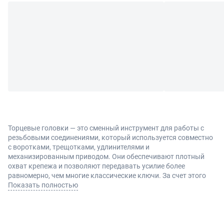
Торцевые головки — это сменный инструмент для работы с
резьбовыми соединениями, который используется совместно
с воротками, трещотками, удлинителями и
механизированным приводом. Они обеспечивают плотный
охват крепежа и позволяют передавать усилие более
равномерно, чем многие классические ключи. За счет этого
снижается риск повреждения граней и повышается удобство
Показать полностью
при выполнении монтажных, слесарных и ремонтных
операций.