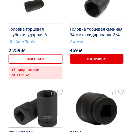
Головка торцевая
Головка торцевая сменная
глубокая ударная 6-
34 мм оксидирование 3/4
гранная 3/4" х 34мм, длина
SITOMO
Jtc Auto Tools
Ситомо
90мм JTC /1/20
2 259 ₽
459 ₽
ЗАПРОСИТЬ
В КОРЗИНУ
+1 предложение
от 1 650 ₽