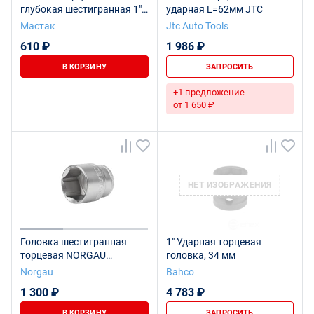
глубокая шестигранная 1",
ударная L=62мм JTC
34 мм, для
Мастак
Jtc Auto Tools
мультипликатора МАСТАК
610 ₽
1 986 ₽
005-80634
В КОРЗИНУ
ЗАПРОСИТЬ
+1 предложение
от 1 650 ₽
НЕТ ИЗОБРАЖЕНИЯ
Головка шестигранная
1" Ударная торцевая
торцевая NORGAU
головка, 34 мм
Industrial 1/2", 34 мм, N19-
Norgau
Bahco
34
1 300 ₽
4 783 ₽
В КОРЗИНУ
ЗАПРОСИТЬ