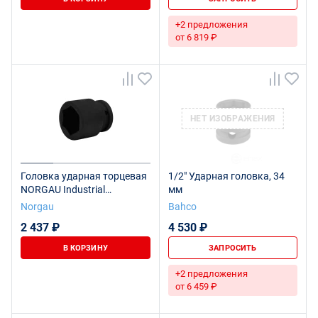
+2 предложения
от 6 819 ₽
НЕТ ИЗОБРАЖЕНИЯ
Головка ударная торцевая
1/2" Ударная головка, 34
NORGAU Industrial
мм
шестигранная 3/4", 34 мм,
Norgau
Bahco
N32K-34
2 437 ₽
4 530 ₽
В КОРЗИНУ
ЗАПРОСИТЬ
+2 предложения
от 6 459 ₽