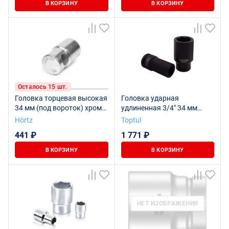
В КОРЗИНУ
В КОРЗИНУ
Осталось 15 шт.
Головка торцевая высокая
Головка ударная
34 мм (под вороток) хром
удлиненная 3/4" 34 мм
шестигранная HORTZ
TOPTUL KABE2434
Hörtz
Toptul
441 ₽
1 771 ₽
В КОРЗИНУ
В КОРЗИНУ
НЕТ ИЗОБРАЖЕНИЯ