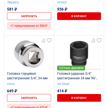
L=50мм ЭВРИКА ER-95922
на холдере ARNEZI
Эврика
Arnezi
1/27
R0300334
581 ₽
936 ₽
ЗАПРОСИТЬ
В КОРЗИНУ
+1 предложение от 590 ₽
Стало дешевле
Головка торцевая
Головка ударная 3/4"
шестигранная 3/4", 34 мм
шестигранная 34 мм "AV
Steel" AV-730034
Irimo
AV Steel
649 ₽
414 ₽
ЗАПРОСИТЬ
В КОРЗИНУ
+2 предложения от 925 ₽