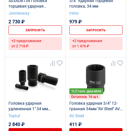
S03AD8134 Головка
3/4" Ударная торцевая
торцевая ударная
головка, 34 мм
глубокая 1"DR, 34 мм
Jonnesway
Irimo
2 730 ₽
979 ₽
ЗАПРОСИТЬ
ЗАПРОСИТЬ
+2 предложения
+2 предложения
от 2 718 ₽
от 1 476 ₽
Стало дешевле
Осталось 16 шт.
Головка ударная
Головка ударная 3/4" 12-
удлиненная 1" 34 мм
гранная 34мм "AV Steel" AV-
TOPTUL KABE3234
731034
Toptul
AV Steel
2 840 ₽
411 ₽