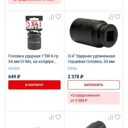
Головка ударная 1"DR 6-гр.
3/4" Ударная удлиненная
34 мм Cr-Mo, на холдере
торцевая головка, 34 мм
ARNEZI R0500034
Arnezi
Irimo
649 ₽
2 378 ₽
В КОРЗИНУ
ЗАПРОСИТЬ
+2 предложения
от 3 585 ₽