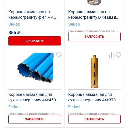
Коронка алмазная по
Коронка алмазная по
керамограниту ф 44 мм
керамограниту D 44 мм для
мокр. рез, арт. 9437
УШМ сух. рез
Энкор
Энкор
Нет цены от производителя
855 ₽
ЗАПРОСИТЬ
В КОРЗИНУ
Коронка алмазная для
Коронка алмазная для
сухого сверления 44x450
сухого сверления 44х370
мм, M22 FEDAST
мм с боковым
Fedast
Fedast
пылеудалением, M22
Нет цены от производителя
Нет цены от производителя
FEDAST
ЗАПРОСИТЬ
ЗАПРОСИТЬ