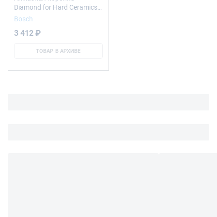
Diamond for Hard Ceramics
44 mm, 1 3/4"
Bosch
3 412 ₽
ТОВАР В АРХИВЕ