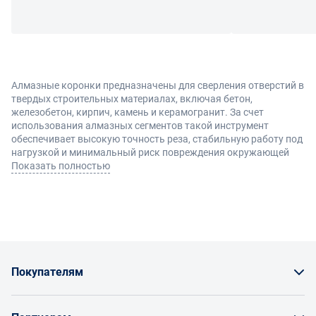
Алмазные коронки предназначены для сверления отверстий в
твердых строительных материалах, включая бетон,
железобетон, кирпич, камень и керамогранит. За счет
использования алмазных сегментов такой инструмент
обеспечивает высокую точность реза, стабильную работу под
нагрузкой и минимальный риск повреждения окружающей
поверхности. Коронки широко применяются при
Показать полностью
строительстве, монтаже инженерных систем и выполнении
ремонтных работ.
Виды и преимущества
Алмазные коронки различаются по конструкции, диаметру и
Покупателям
способу применения, что позволяет подобрать вариант под
конкретные задачи:
Как заказать товар
для сухого сверления - без подачи воды