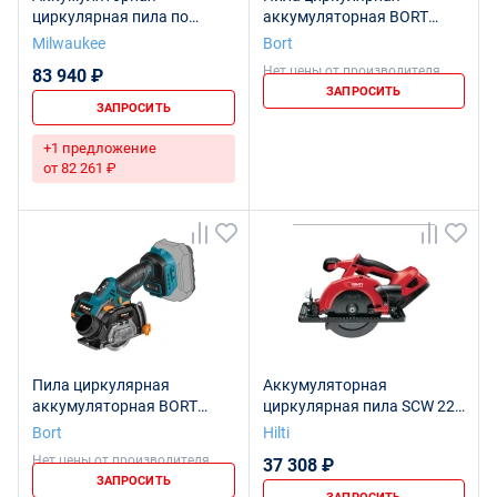
циркулярная пила по
аккумуляторная BORT
металлу M18 FMCS-502X
BHK-18Li-125 Solo (без АКБ
Milwaukee
Bort
FUEL
и ЗУ)
Нет цены от производителя
83 940 ₽
ЗАПРОСИТЬ
ЗАПРОСИТЬ
+1 предложение
от 82 261 ₽
Пила циркулярная
Аккумуляторная
аккумуляторная BORT
циркулярная пила SCW 22-
BHK-20Li (без АКБ и ЗУ)
A чемодан
Bort
Hilti
Нет цены от производителя
37 308 ₽
ЗАПРОСИТЬ