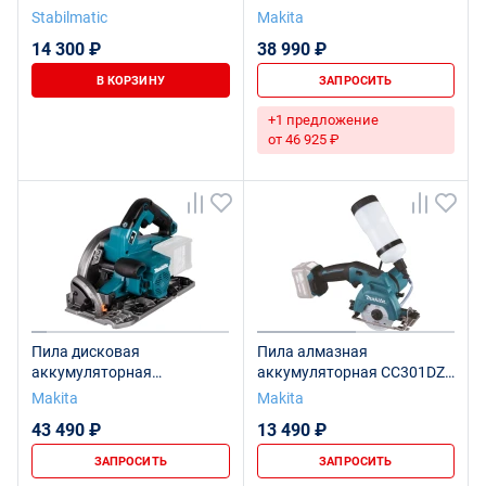
STABILMATIC
DSS610RFE LXT
Stabilmatic
Makita
14 300 ₽
38 990 ₽
В КОРЗИНУ
ЗАПРОСИТЬ
+1 предложение
от 46 925 ₽
Пила дисковая
Пила алмазная
аккумуляторная
аккумуляторная CC301DZ
HS004GZ01
CXT
Makita
Makita
43 490 ₽
13 490 ₽
ЗАПРОСИТЬ
ЗАПРОСИТЬ