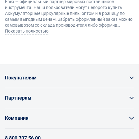
Enex — официальный партнёр мировых поставщиков
инструмента. Наши пользователи могут недорого купить
Аккумуляторные циркулярные пилы оптом и в розницу по
самым выгодным ценам. Забрать оформленный заказ можно
самовывозом со склада производителя либо оформив
доставку по Москве и другие регионы России.
Показать полностью
Покупателям
Как заказать товар
Партнерам
Заказать по счету как юрлицо
Продавайте на Enex
Бонусы и торг
Компания
Инструкции для поставщиков
Оплата и доставка
О проекте
Условия продвижения бренда на Enex
8 800 707 56 00