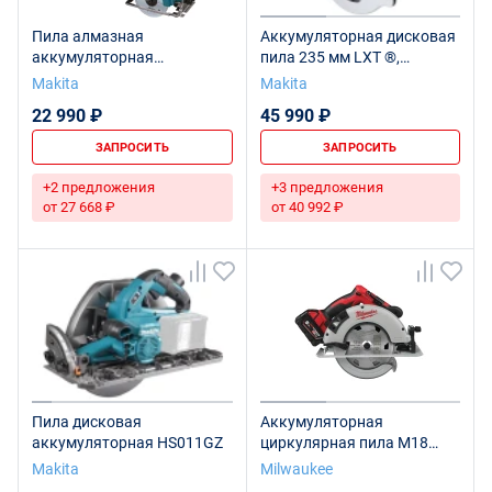
Пила алмазная
Аккумуляторная дисковая
аккумуляторная
пила 235 мм LXT ®,
CC301DWAE CXT
DHS900Z
Makita
Makita
22 990 ₽
45 990 ₽
ЗАПРОСИТЬ
ЗАПРОСИТЬ
+2 предложения
+3 предложения
от 27 668 ₽
от 40 992 ₽
Пила дисковая
Аккумуляторная
аккумуляторная HS011GZ
циркулярная пила M18
BLCS66-502X
Makita
Milwaukee