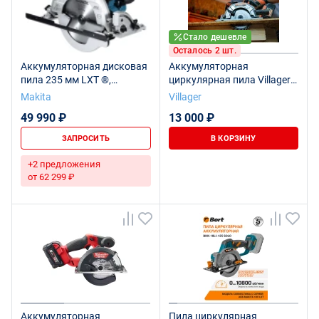
Стало дешевле
Осталось 2 шт.
Аккумуляторная дисковая
Аккумуляторная
пила 235 мм LXT ®,
циркулярная пила Villager
DHS900ZU
VLN 1620
Makita
Villager
49 990 ₽
13 000 ₽
ЗАПРОСИТЬ
В КОРЗИНУ
+2 предложения
от 62 299 ₽
Аккумуляторная
Пила циркулярная