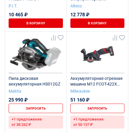
циркулярная пила CCS 20-
P.I.T.
Alteco
165 Li BL ALTECO
10 465 ₽
12 778 ₽
В КОРЗИНУ
В КОРЗИНУ
Пила дисковая
Аккумуляторная отрезная
аккумуляторная HS012GZ
машина M12 FCOT-422X
FUEL
Makita
Milwaukee
25 990 ₽
51 160 ₽
ЗАПРОСИТЬ
ЗАПРОСИТЬ
+1 предложение
+1 предложение
от 38 262 ₽
от 50 137 ₽