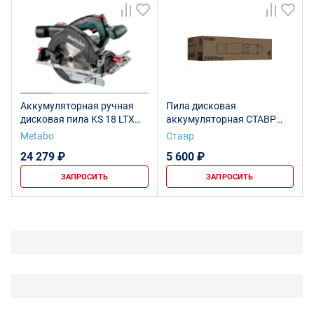
Аккумуляторная ручная
Пила дисковая
дисковая пила KS 18 LTX
аккумуляторная СТАВР
57, 601857890
ПДА-165/20
Metabo
Ставр
24 279 ₽
5 600 ₽
ЗАПРОСИТЬ
ЗАПРОСИТЬ