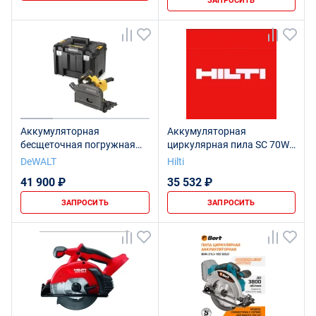
ЗАПРОСИТЬ
Аккумуляторная
Аккумуляторная
бесщеточная погружная
циркулярная пила SC 70W-
дисковая пила 54 В XR
A22 коробка
DeWALT
Hilti
DCS520NT
41 900 ₽
35 532 ₽
ЗАПРОСИТЬ
ЗАПРОСИТЬ