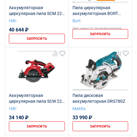
Аккумуляторная
Пила циркулярная
циркулярная пила SCM 22-
аккумуляторная BORT
A коробка
BHK-21Li-185 Solo (без АКБ
Hilti
Bort
и ЗУ)
Нет цены от производителя
40 644 ₽
ЗАПРОСИТЬ
ЗАПРОСИТЬ
Аккумуляторная
Пила дисковая
циркулярная пила SCW 22-
аккумуляторная DRS780Z
A коробка
Hilti
Makita
34 140 ₽
33 990 ₽
ЗАПРОСИТЬ
ЗАПРОСИТЬ