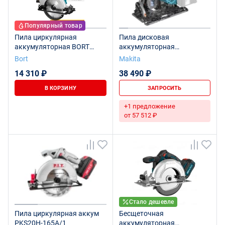
Популярный товар
Пила циркулярная
Пила дисковая
аккумуляторная BORT
аккумуляторная
BHK-21Li-185 (2*3,0 Ач +
SP001GZ02
Bort
Makita
ЗУ)
14 310 ₽
38 490 ₽
В КОРЗИНУ
ЗАПРОСИТЬ
+1 предложение
от 57 512 ₽
Стало дешевле
Пила циркулярная аккум
Бесщеточная
PKS20H-165A/1
аккумуляторная