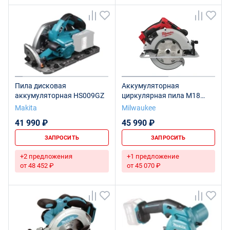
Пила дисковая
Аккумуляторная
аккумуляторная HS009GZ
циркулярная пила M18
BLCS66-0X
Makita
Milwaukee
41 990 ₽
45 990 ₽
ЗАПРОСИТЬ
ЗАПРОСИТЬ
+2 предложения
+1 предложение
от 48 452 ₽
от 45 070 ₽