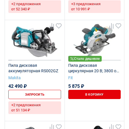
+2 предложения
+3 предложения
от 52 340 ₽
от 10 991 ₽
Стало дешевле
Пила дисковая
Пила дисковая
аккумуляторная RS002GZ
циркулярная 20 В; 3800 об/
мин; 165/20 мм; 2,3 кг; рез.
Makita
Fit
накл.; коробка
42 490 ₽
5 875 ₽
ЗАПРОСИТЬ
В КОРЗИНУ
+2 предложения
от 51 134 ₽