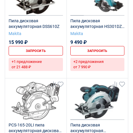
Пила дисковая
Пила дисковая
аккумуляторная DSS610Z
аккумуляторная HS301DZ
CXT
Makita
Makita
15 990 ₽
9 490 ₽
ЗАПРОСИТЬ
ЗАПРОСИТЬ
+1 предложение
+2 предложения
от 21 488 ₽
от 7 990 ₽
PCS-165-20LI пила
Пила дисковая
аккумуляторная дисковая
аккумуляторная