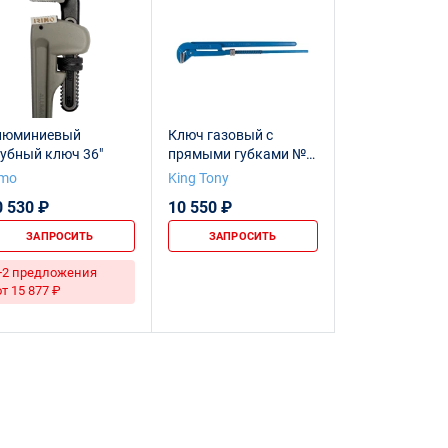
люминиевый
Ключ газовый с
убный ключ 36"
прямыми губками №5
KING TONY 6522-29
imo
King Tony
0 530 ₽
10 550 ₽
ЗАПРОСИТЬ
ЗАПРОСИТЬ
+2 предложения
от 15 877 ₽