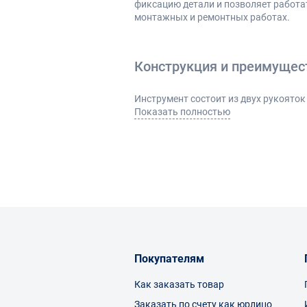
фиксацию детали и позволяет работа
монтажных и ремонтных работах.
Конструкция и преимущес
Инструмент состоит из двух рукояток
механизм позволяет подстраивать ра
Показать полностью
Основные преимущества:
самозатягивающийся захват пр
надежная фиксация круглых э
возможность работы с разным
высокая эффективность при д
Рычажная схема обеспечивает хорошу
Как выбрать и где примен
Покупателям
При выборе стоит учитывать:
Как заказать товар
максимальный рабочий диаме
длину рукояток для передачи у
Заказать по счету как юрлицо