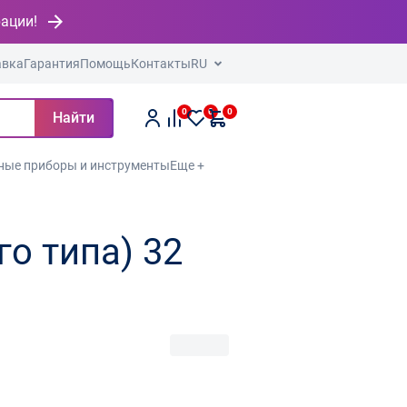
рации!
авка
Гарантия
Помощь
Контакты
RU
0
0
0
Найти
ные приборы и инструменты
Еще +
о типа) 32