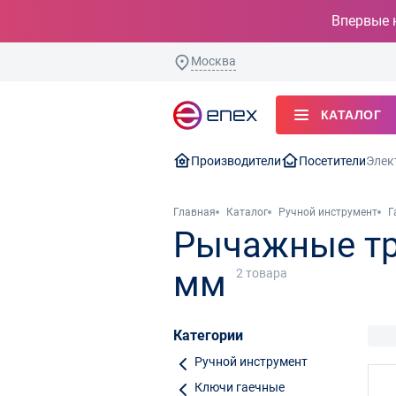
Впервые 
Москва
КАТАЛОГ
Производители
Посетители
Элек
Главная
Каталог
Ручной инструмент
Г
Рычажные тр
мм
2
товара
Категории
Ручной инструмент
Ключи гаечные