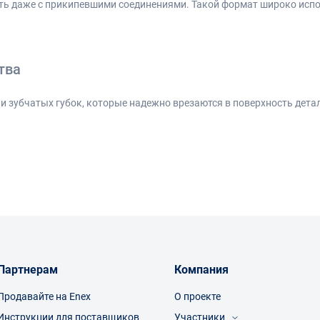
ть даже с прикипевшими соединениями. Такой формат широко испол
тва
 и зубчатых губок, которые надежно врезаются в поверхность дет
змер захвата под нужный диаметр.
и увеличении усилия
лементов
и диаметрами труб
емонтаже сложных соединений
ю передачу усилия и делает инструмент удобным для интенсивной
яются
Партнерам
Компания
тр
Продавайте на Enex
О проекте
силия
Инструкции для поставщиков
Участники