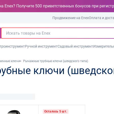
на Enex? Получите 500 приветственных бонусов при регист
Продвижение на Enex
Оплата и дост
троинструмент
Ручной инструмент
Садовый инструмент
Измеритель
аечные ключи
Рычажные трубные ключи (шведского типа)
убные ключи (шведског
Осталось 5 шт.