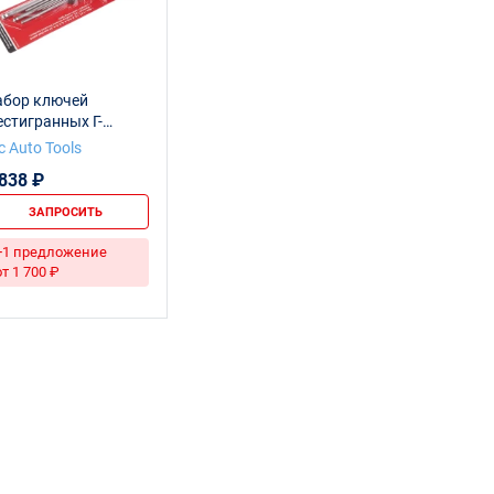
абор ключей
стигранных Г-
разных, с шаром
c Auto Tools
страдлинных 1.27-
 838 ₽
мм 10пр. JTC
ЗАПРОСИТЬ
+1 предложение
от 1 700 ₽