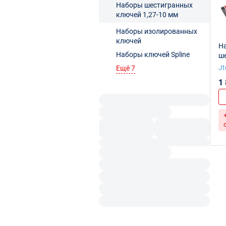
Наборы шестигранных
ключей 1,27-10 мм
Наборы изолированных
ключей
Н
Наборы ключей Spline
ше
об
Jt
Ещё 7
эк
1
10