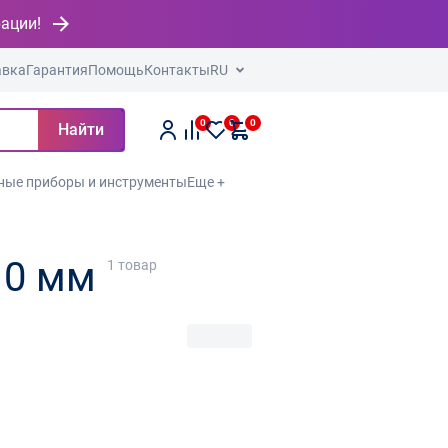
рации!
авка
Гарантия
Помощь
Контакты
RU
0
0
0
Найти
ные приборы и инструменты
Еще +
10 мм
1
товар