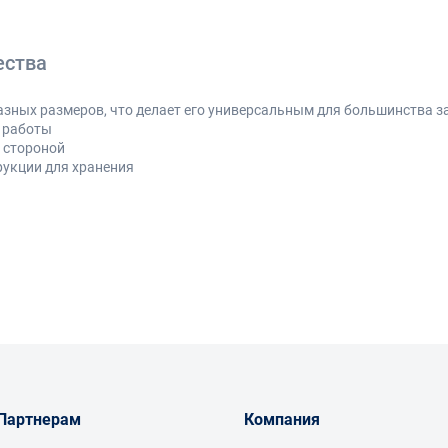
ества
азных размеров, что делает его универсальным для большинства з
а работы
 стороной
рукции для хранения
репежа
ения
оступных местах
укции
ирокий спектр задач без необходимости подбора отдельных инстр
яются
Партнерам
Компания
е
чи или складной набор)