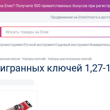
на Enex? Получите 500 приветственных бонусов при регист
Продвижение на Enex
Оплата и дост
троинструмент
Ручной инструмент
Садовый инструмент
Измеритель
аечные ключи
Наборы ключей
Наборы шестигранных ключей
игранных ключей 1,27-