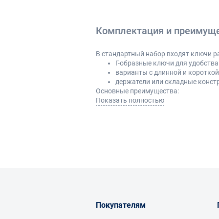
Комплектация и преимущ
В стандартный набор входят ключи р
Г-образные ключи для удобств
варианты с длинной и короткой
держатели или складные конст
Основные преимущества:
Показать полностью
точное соответствие размеру к
компактность и удобство хран
возможность работы в труднод
простота и надежность констр
Наличие набора позволяет закрыть ш
Как выбрать и где примен
При выборе стоит учитывать:
Покупателям
диапазон размеров в комплект
тип исполнения (отдельные клю