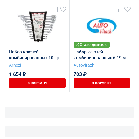
Стало дешевле
Набор ключей
Набор ключей
комбинированных 10 пр.
комбинированных 6-19 мм,
ARNEZI R1031010
8 предметов AV-212008
Arnezi
Autovirazh
1 654 ₽
703 ₽
В КОРЗИНУ
В КОРЗИНУ