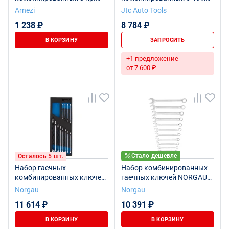
ARNEZI R1031008
укороченных 14 предметов
Arnezi
Jtc Auto Tools
в кейсе JTC
1 238 ₽
8 784 ₽
В КОРЗИНУ
ЗАПРОСИТЬ
+1 предложение
от 7 600 ₽
Стало дешевле
Осталось 5 шт.
Набор гаечных
Набор комбинированных
комбинированных ключей
гаечных ключей NORGAU
NORGAU Industrial 12
Industrial NBS7-012, 12
Norgau
Norgau
предметов, N7-012
предметов
11 614 ₽
10 391 ₽
В КОРЗИНУ
В КОРЗИНУ