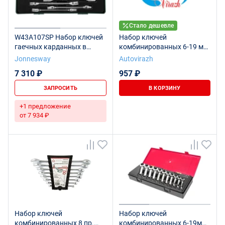
Стало дешевле
W43A107SP Набор ключей
Набор ключей
гаечных карданных в
комбинированных 6-19 мм,
ложементе, 6-19 мм, 7
10 предметов AV-212010
Jonnesway
Autovirazh
предметов
7 310 ₽
957 ₽
ЗАПРОСИТЬ
В КОРЗИНУ
+1 предложение
от 7 934 ₽
Набор ключей
Набор ключей
комбинированных 8 пр.
комбинированных 6-19мм