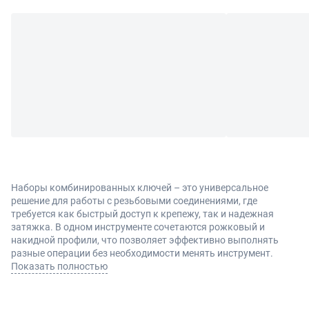
Наборы комбинированных ключей – это универсальное
решение для работы с резьбовыми соединениями, где
требуется как быстрый доступ к крепежу, так и надежная
затяжка. В одном инструменте сочетаются рожковый и
накидной профили, что позволяет эффективно выполнять
разные операции без необходимости менять инструмент.
Наличие набора с несколькими размерами делает работу
Показать полностью
более удобной и экономит время.